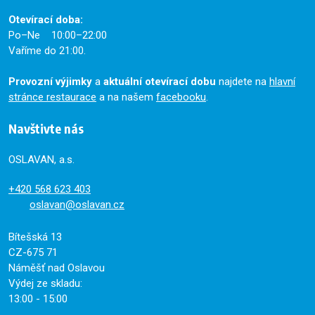
Otevírací doba:
Po–Ne 10:00–22:00
Vaříme do 21:00.
Provozní výjimky
a
aktuální otevírací dobu
najdete na
hlavní
stránce restaurace
a na našem
facebooku
.
Navštivte nás
OSLAVAN, a.s.
+420
568 623 403
oslavan@oslavan.cz
Bítešská 13
CZ-675 71
Náměšť nad Oslavou
Výdej ze skladu:
13:00 - 15:00