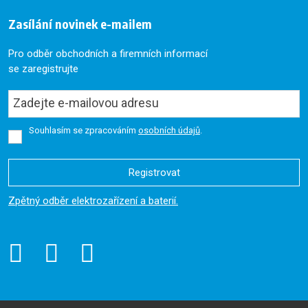
Zasílání novinek e-mailem
Pro odběr obchodních a firemních informací
se zaregistrujte
Souhlasím se zpracováním
osobních údajů
.
Registrovat
Formulář
Zpětný odběr elektrozařízení a baterií.
se
nepodařilo
odeslat.