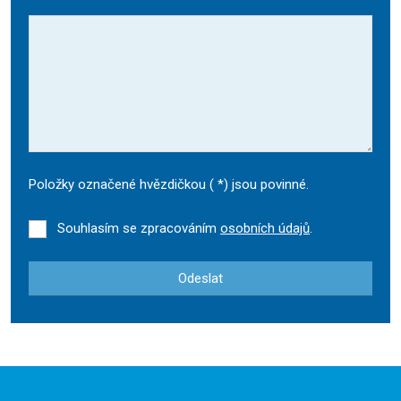
Položky označené hvězdičkou (
*
) jsou povinné.
Souhlasím se zpracováním
osobních údajů
.
Odeslat
Formulář
se
nepodařilo
odeslat.