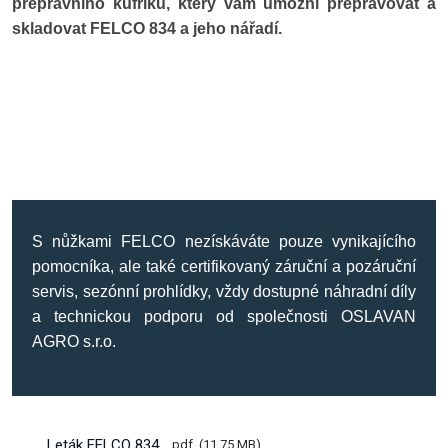
přepravního kufříku, který vám umožní přepravovat a
skladovat FELCO 834 a jeho nářadí.
S nůžkami FELCO nezískáváte pouze vynikajícího
pomocníka, ale také certifikovaný záruční a pozáruční
servis, sezónní prohlídky, vždy dostupné náhradní díly
a technickou podporu od společnosti OSLAVAN
AGRO s.r.o.
Leták FELCO 834
pdf
11.75 MB