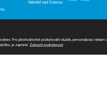
Náměšť nad Oslavou
vou
2:00
okies. Pro plnohodnotné poskytování služeb, personalizaci reklam 
tlačítko, je zapnete.
Zobrazit podrobnosti
y
a
aktuální
jdete na
staurace
a na
.
 Google ReCAPTCHA a platí pro něj
zásady ochrany osobních údajů
a
smluvní p