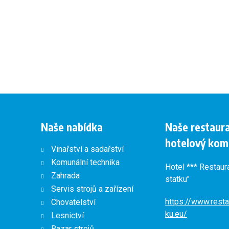
Naše nabídka
Naše restaur
hotelový kom
Vinařství a sadařství
Komunální technika
Hotel *** Restaur
Zahrada
statku"
Servis strojů a zařízení
https://www.resta
Chovatelství
ku.eu/
Lesnictví
Bazar strojů