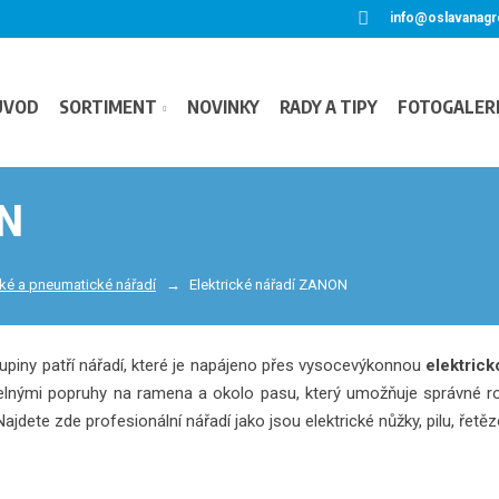
info@oslavanagr
ÚVOD
SORTIMENT
NOVINKY
RADY A TIPY
FOTOGALER
ON
cké a pneumatické nářadí
Elektrické nářadí ZANON
upiny patří nářadí, které je napájeno přes vysocevýkonnou
elektrick
telnými popruhy na ramena a okolo pasu, který umožňuje správné ro
Najdete zde profesionální nářadí jako jsou elektrické nůžky, pilu, řetě