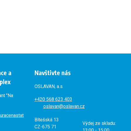
ace a
Navštivte nás
plex
OSLAVAN, a.s.
ant "Na
+420
568 623 403
oslavan@oslavan.cz
uracenastat
Bítešská 13
Výdej ze skladu:
CZ-675 71
13:00 - 15:00