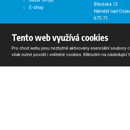
Bítešská 13
E-shop
Náměšť nad Osla
675 71
Otevírací doba:
Tento web využívá cookies
Po–Ne 10:00–2
Vaříme do 21:00.
Pro chod webu jsou nezbytně aktivovány esenciální soubory co
však nutné povolit i volitelné cookies. Kliknutím na následující 
Provozní výjimk
otevírací dobu
na
hlavní stránce re
našem
facebooku
© 2026, Oslavan, a.s. - všechna práva vyhrazena
Mapa stránek
|
Podmínky použití
Tento web je chráněn pomocí