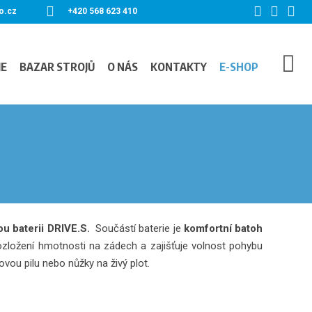
o.cz
+420 568 623 410
IE
BAZAR STROJŮ
O NÁS
KONTAKTY
E-SHOP
ou baterii DRIVE.S.
Součástí baterie je
komfortní batoh
zložení hmotnosti na zádech a zajišťuje volnost pohybu
zovou pilu nebo nůžky na živý plot.