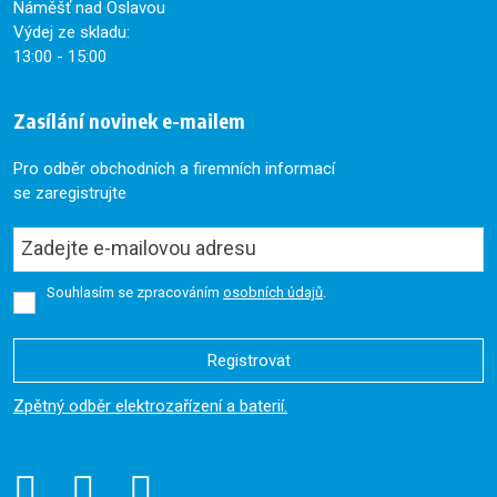
Náměšť nad Oslavou
Výdej ze skladu:
13:00 - 15:00
Zasílání novinek e-mailem
Pro odběr obchodních a firemních informací
se zaregistrujte
Souhlasím se zpracováním
osobních údajů
.
Registrovat
Formulář
Zpětný odběr elektrozařízení a baterií.
se
nepodařilo
odeslat.