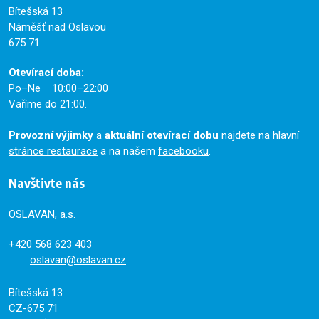
Bítešská 13
Náměšť nad Oslavou
675 71
Otevírací doba:
Po–Ne 10:00–22:00
Vaříme do 21:00.
Provozní výjimky
a
aktuální otevírací dobu
najdete na
hlavní
stránce restaurace
a na našem
facebooku
.
Navštivte nás
OSLAVAN, a.s.
+420
568 623 403
oslavan@oslavan.cz
Bítešská 13
CZ-675 71