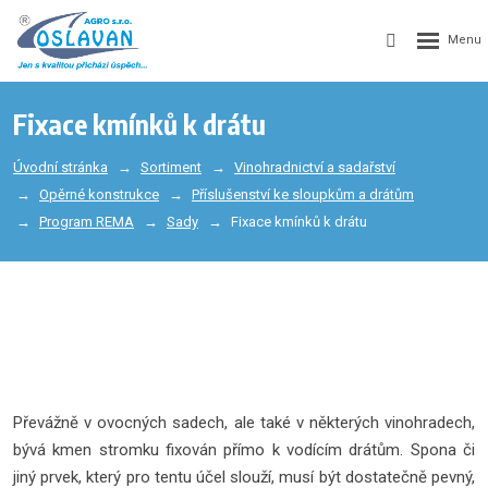
Fixace kmínků k drátu
Úvodní stránka
Sortiment
Vinohradnictví a sadařství
Opěrné konstrukce
Příslušenství ke sloupkům a drátům
Program REMA
Sady
Fixace kmínků k drátu
Převážně v ovocných sadech, ale také v některých vinohradech,
bývá kmen stromku fixován přímo k vodícím drátům. Spona či
jiný prvek, který pro tentu účel slouží, musí být dostatečně pevný,