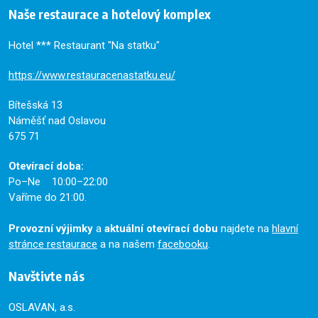
Naše restaurace a hotelový komplex
Hotel *** Restaurant "Na statku"
https://www.restauracenastatku.eu/
Bítešská 13
Náměšť nad Oslavou
675 71
Otevírací doba:
Po–Ne 10:00–22:00
Vaříme do 21:00.
Provozní výjimky
a
aktuální otevírací dobu
najdete na
hlavní
stránce restaurace
a na našem
facebooku
.
Navštivte nás
OSLAVAN, a.s.