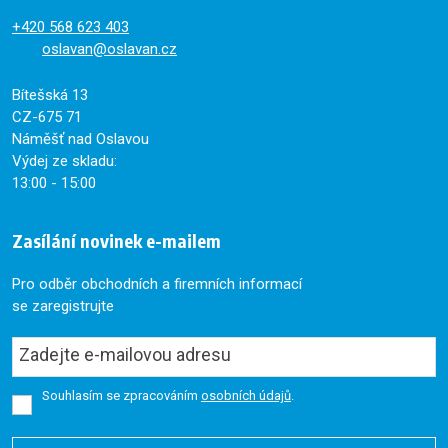
+420
568 623 403
oslavan@oslavan.cz
Bítešská 13
CZ-675 71
Náměšť nad Oslavou
Výdej ze skladu:
13:00 - 15:00
Zasílání novinek e-mailem
Pro odběr obchodních a firemních informací
se zaregistrujte
Souhlasím se zpracováním
osobních údajů
.