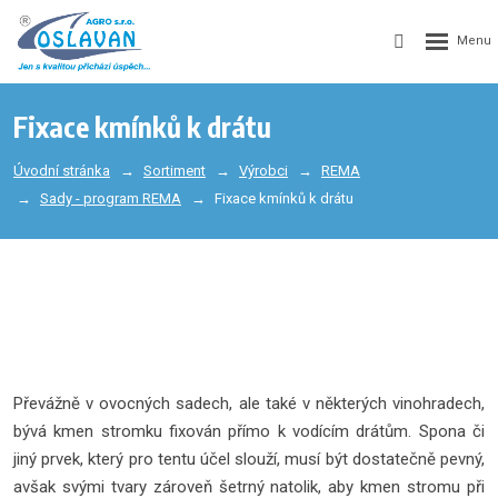
Fixace kmínků k drátu
Úvodní stránka
Sortiment
Výrobci
REMA
Sady - program REMA
Fixace kmínků k drátu
Převážně v ovocných sadech, ale také v některých vinohradech,
bývá kmen stromku fixován přímo k vodícím drátům. Spona či
jiný prvek, který pro tentu účel slouží, musí být dostatečně pevný,
avšak svými tvary zároveň šetrný natolik, aby kmen stromu při