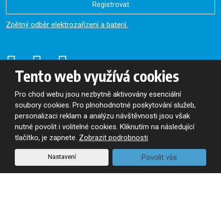
Registrovat
Formulář
Zpětný odběr elektrozařízení a baterií.
se
nepodařilo
odeslat.
Tento web využívá cookies
Pro chod webu jsou nezbytně aktivovány esenciální
soubory cookies. Pro plnohodnotné poskytování služeb,
© 2026, Oslavan, a.s. - všechna práva vyhrazena
personalizaci reklam a analýzu návštěvnosti jsou však
Mapa stránek
|
Podmínky použití
nutné povolit i volitelné cookies. Kliknutím na následující
tlačítko, je zapnete.
Zobrazit podrobnosti
VYROBILA
Nastavení
Povolit vše
Tento web je chráněn pomocí Google ReCAPTCHA a platí pro něj
zásady ochrany osobních údajů
a
smluvní podmínky
společnosti Google.