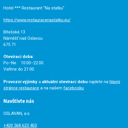
Hotel *** Restaurant "Na statku"
https://www.restauracenastatku.eu/
Bítešská 13
Náměšť nad Oslavou
675 71
Otevírací doba:
Po–Ne 10:00–22:00
Vaříme do 21:00.
Provozní výjimky
a
aktuální otevírací dobu
najdete na
hlavní
stránce restaurace
a na našem
facebooku
.
Navštivte nás
OSLAVAN, a.s.
+420
568 623 403