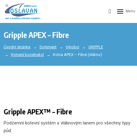
Gripple APEX – Fibre
Úvodní stránka
Sortiment
Výrobci
GRIPPLE
Kotvení konstrukcí
Kotva APEX – Fibre (vlákno)
Gripple APEX™ – Fibre
Podzemní kotevní systém s vláknovým lanem pro všechny typy
půd.