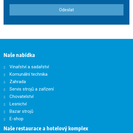
Odeslat
Formulář
se
nepodařilo
odeslat.
Naše nabídka
Vinařství a sadařství
Komunální technika
Zahrada
Servis strojů a zařízení
Chovatelství
Lesnictví
Bazar strojů
E-shop
Naše restaurace a hotelový komplex