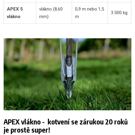
APEX 5
vlákno (8,60
0,9 m nebo 1,5
3 000 kg
vlákno
mm)
m
APEX vlákno - kotvení se zárukou 20 roků
je prostě super!