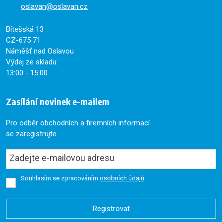
oslavan@oslavan.cz
Bítešská 13
CZ-675 71
Náměšť nad Oslavou
Výdej ze skladu:
13:00 - 15:00
Zasílání novinek e-mailem
Pro odběr obchodních a firemních informací
se zaregistrujte
Souhlasím se zpracováním
osobních údajů
.
Registrovat