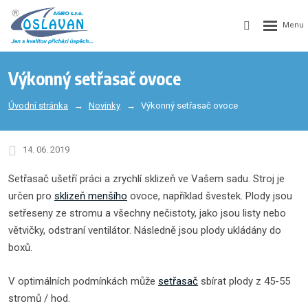
Výkonný setřasač ovoce
Úvodní stránka
Novinky
Výkonný setřasač ovoce
14. 06. 2019
Setřasač ušetří práci a zrychlí sklizeň ve Vašem sadu. Stroj je
určen pro
sklizeň
menšího
ovoce, například švestek. Plody jsou
setřeseny ze stromu a všechny nečistoty, jako jsou listy nebo
větvičky, odstraní ventilátor. Následně jsou plody ukládány do
boxů.
V optimálních podmínkách může
setřasač
sbírat plody z 45-55
stromů / hod.