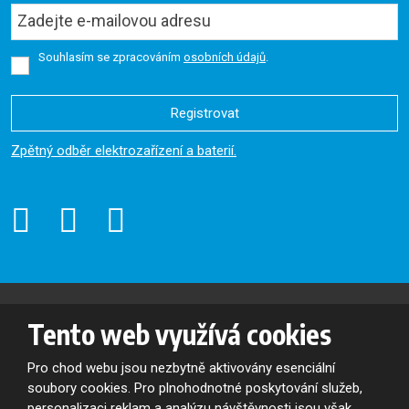
Souhlasím se zpracováním
osobních údajů
.
Registrovat
Formulář
Zpětný odběr elektrozařízení a baterií.
se
nepodařilo
odeslat.
© 2026, Oslavan, a.s. - všechna práva vyhrazena
Tento web využívá cookies
Mapa stránek
|
Podmínky použití
VYROBILA
Pro chod webu jsou nezbytně aktivovány esenciální
soubory cookies. Pro plnohodnotné poskytování služeb,
personalizaci reklam a analýzu návštěvnosti jsou však