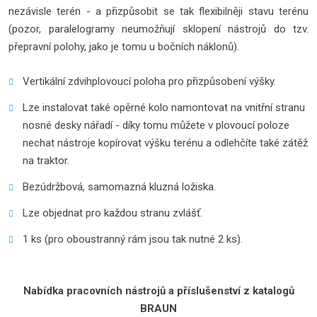
nezávisle terén - a přizpůsobit se tak flexibilněji stavu terénu
(pozor, paralelogramy neumožňují sklopení nástrojů do tzv.
přepravní polohy, jako je tomu u bočních náklonů).
Vertikální zdvihplovoucí poloha pro přizpůsobení výšky.
Lze instalovat také opěrné kolo namontovat na vnitřní stranu
nosné desky nářadí - díky tomu můžete v plovoucí poloze
nechat nástroje kopírovat výšku terénu a odlehčíte také zátěž
na traktor.
Bezúdržbová, samomazná kluzná ložiska.
Lze objednat pro každou stranu zvlášť.
1 ks (pro oboustranný rám jsou tak nutné 2 ks).
Nabídka pracovních nástrojů a příslušenství z katalogů
BRAUN