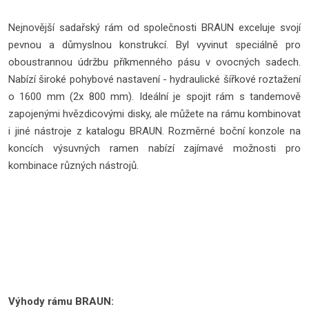
Nejnovější sadařský rám od společnosti BRAUN exceluje svojí
pevnou a důmyslnou konstrukcí. Byl vyvinut speciálně pro
oboustrannou údržbu příkmenného pásu v ovocných sadech.
Nabízí široké pohybové nastavení - hydraulické šířkové roztažení
o 1600 mm (2x 800 mm). Ideální je spojit rám s tandemově
zapojenými hvězdicovými disky, ale můžete na rámu kombinovat
i jiné nástroje z katalogu BRAUN. Rozměrné boční konzole na
koncích výsuvných ramen nabízí zajímavé možnosti pro
kombinace různých nástrojů.
Výhody rámu BRAUN: