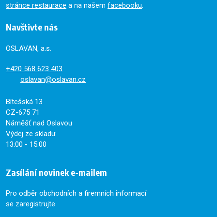
stránce restaurace
a na našem
facebooku
.
Navštivte nás
OSLAVAN, a.s.
+420
568 623 403
oslavan@oslavan.cz
Bítešská 13
CZ-675 71
Náměšť nad Oslavou
Výdej ze skladu:
13:00 - 15:00
Zasílání novinek e-mailem
Pro odběr obchodních a firemních informací
se zaregistrujte