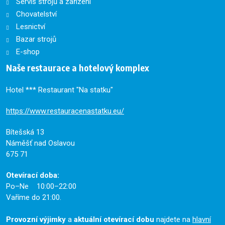
Servis strojů a zařízení
Chovatelství
Lesnictví
Bazar strojů
E-shop
Naše restaurace a hotelový komplex
Hotel *** Restaurant "Na statku"
https://www.restauracenastatku.eu/
Bítešská 13
Náměšť nad Oslavou
675 71
Otevírací doba:
Po–Ne 10:00–22:00
Vaříme do 21:00.
Provozní výjimky
a
aktuální otevírací dobu
najdete na
hlavní