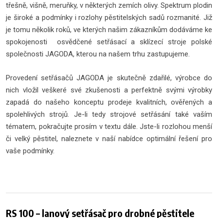
třešně, višně, meruňky, v některých zemích olivy. Spektrum plodin
je široké a podmínky i rozlohy pěstitelských sadů rozmanité. Již
je tomu několik roků, ve kterých našim zákazníkům dodáváme ke
spokojenosti osvědčené setřásací a sklízecí stroje polské
společnosti JAGODA, kterou na našem trhu zastupujeme.
Provedení setřásačů JAGODA je skutečně zdařilé, výrobce do
nich vložil veškeré své zkušenosti a perfektně svými výrobky
zapadá do našeho konceptu prodeje kvalitních, ověřených a
spolehlivých strojů. Je-li tedy strojové setřásání také vaším
tématem, pokračujte prosím v textu dále. Jste-li rozlohou menší
či velký pěstitel, naleznete v naší nabídce optimální řešení pro
vaše podmínky.
RS 100 – lanový setřásač pro drobné pěstitele