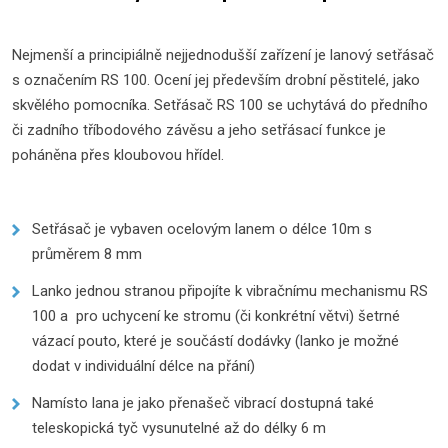
Nejmenší a principiálně nejjednodušší zařízení je lanový setřásač
s označením RS 100. Ocení jej především drobní pěstitelé, jako
skvělého pomocníka. Setřásač RS 100 se uchytává do předního
či zadního tříbodového závěsu a jeho setřásací funkce je
poháněna přes kloubovou hřídel.
Setřásač je vybaven ocelovým lanem o délce 10m s
průměrem 8 mm
Lanko jednou stranou připojíte k vibračnímu mechanismu RS
100 a pro uchycení ke stromu (či konkrétní větvi) šetrné
vázací pouto, které je součástí dodávky (lanko je možné
dodat v individuální délce na přání)
Namísto lana je jako přenašeč vibrací dostupná také
teleskopická tyč vysunutelné až do délky 6 m