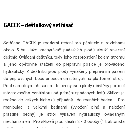
GACEK – deštníkový setřásač
Setřásač GACEK je moderní řešení pro pěstitele s rozlohami
okolo 5 ha. Jako zachytávač padajících plodů slouží reverzní
deštník. Ovládání deštníku, tedy jeho rozprostření kolem stromu
a jeho opětovné stažení do přepravní pozice je prováděno
hydraulicky. Z deštníku jsou plody vynášeny přepravním pásem
do připravených boxů či beden umístěných na platformě stroje.
Před samotným přesunem do bedny jsou plody očištěny pomocí
integrovaného ventilátoru od příměsi spadaných listů. Sklízet je
možno do velkých bigboxů, případně i do menších beden. Pro
manipulaci s velkými bednami (vyložení plné a naložení
prázdné bedny) je stroj vybaven hydraulicky ovládaným
mechanismem. Pro sklizeň jsou ideální 2 - 3 osoby (1 traktorista