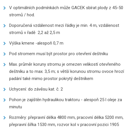
V optimálních podmínkách může GACEK sbírat plody z 45-50
stromů / hod.
Doporučená vzdálenost mezi řádky je min. 4 m, vzdálenost
stromů v řadě 2,2 až 2,5 m
Výška kmene -alespoň 0,7 m
Pod stromem musí být prostor pro otevření deštníku
Max. průměr koruny stromu je omezen velikostí otevřeného
deštníku a to max. 3,5 m; s větší korunou stromu ovoce hrozí
padání také mimo prostor pokrytý deštníkem
Uchycení: do závěsu kat. č. 2
Pohon je zajištěn hydraulikou traktoru - alespoň 25 l oleje za
minutu
Rozměry: přepravní délka 4800 mm, pracovní délka 5200 mm,
přepravní šířka 1530 mm, rozvor kol v pracovní pozici 1905