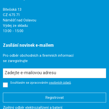
Bítešská 13
CZ-675 71
Náměšť nad Oslavou
Výdej ze skladu:
13:00 - 15:00
Zasílání novinek e-mailem
Pro odběr obchodních a firemních informací
se zaregistrujte
Souhlasím se zpracováním
osobních údajů
.
Registrovat
Formulář
Zpětný odběr elektrozařízení a baterií.