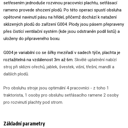
setřesením jednoduše rozvinou pracovníci plachtu, setřásací
rameno provede shození plodů. Po této operaci spustí obsluha
opětovné navinutí pásu na hřídel, přičemž dochází k natažení
sklizených plodů do zařízení G004. Plody jsou pásem přepraveny
přes čistící ventilační systém (kde jsou odstraněn podíl listů) a
uloženy do připraveného boxu.
G004 je variabilní co se šířky meziřadí v sadech týče, plachta je
roztažitelná na vzdálenost 3m až 6m.
Skvělé uplatnění nabízí
stroj při sklizni ořechů, jablek, švestek, višní, třešní, mandlí a
dalších plodů.
Pro obsluhu stroje jsou optimální 4 pracovníci - z toho 1
traktorista, 1 osoby pro obsluhu setřásacího ramene 2 osoby
pro rozvinutí plachty pod strom.
Základní parametry