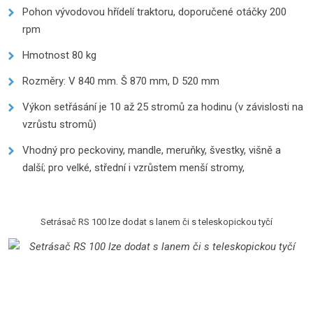
Pohon vývodovou hřídelí traktoru, doporučené otáčky 200
rpm
Hmotnost 80 kg
Rozměry: V 840 mm. Š 870 mm, D 520 mm
Výkon setřásání je 10 až 25 stromů za hodinu (v závislosti na
vzrůstu stromů)
Vhodný pro peckoviny, mandle, meruňky, švestky, višně a
další; pro velké, střední i vzrůstem menší stromy,
Setrásač RS 100 lze dodat s lanem či s teleskopickou tyčí