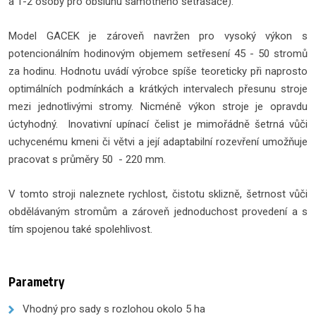
a 1-2 osoby pro obsluhu samotného setřásače).
Model GACEK je zároveň navržen pro vysoký výkon s
potencionálním hodinovým objemem setřesení 45 - 50 stromů
za hodinu. Hodnotu uvádí výrobce spíše teoreticky při naprosto
optimálních podmínkách a krátkých intervalech přesunu stroje
mezi jednotlivými stromy. Nicméně výkon stroje je opravdu
úctyhodný. Inovativní upínací čelist je mimořádně šetrná vůči
uchycenému kmeni či větvi a její adaptabilní rozevření umožňuje
pracovat s průměry 50 - 220 mm.
V tomto stroji naleznete rychlost, čistotu sklizně, šetrnost vůči
obdělávaným stromům a zároveň jednoduchost provedení a s
tím spojenou také spolehlivost.
Parametry
Vhodný pro sady s rozlohou okolo 5 ha