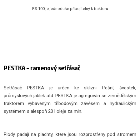
RS 100 je jednoduše připojitelný k traktoru
PESTKA – ramenový setřásač
Setřásač PESTKA je určen ke sklizni třešní, švestek,
průmyslových jablek atd. PESTKA je agregován se zemědělským
traktorem vybaveným tříbodovým závěsem a hydraulickým
systémem s alespoň 20 l oleje za min.
Plody padají na plachty, které jsou rozprostřeny pod stromem