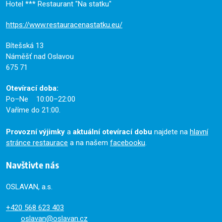
Hotel *** Restaurant "Na statku"
https://www.restauracenastatku.eu/
Bítešská 13
Náměšť nad Oslavou
675 71
Otevírací doba:
Po–Ne 10:00–22:00
Vaříme do 21:00.
Provozní výjimky
a
aktuální otevírací dobu
najdete na
hlavní
stránce restaurace
a na našem
facebooku
.
Navštivte nás
OSLAVAN, a.s.
+420
568 623 403
oslavan@oslavan.cz