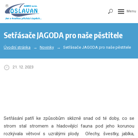
Setřásače JAGODA pro naše pěstitele
Úvodní stránka
Novinky
Setřásače JAGODA pro naše pěstitele
21. 12. 2023
Setřásání patří ke způsobům sklizně snad od té doby, co se
strom stal stromem a hladovějící fauna pod jeho korunou
rozkývala větvoví s uzrálými plody. Ořechy, švestky, jablka,