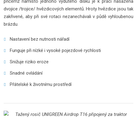
přičemž namísto jednoho vydutého disku je k práci nasazena
dvojice /trojice/ hvězdicových elementů. Hroty hvězdice jsou tak
zakřivené, aby při své rotaci nezanechávali v půdě vyhloubenou
brázdu.
Nastavení bez nutnosti nářadí
Funguje při nízké i vysoké pojezdové rychlosti
Snižuje riziko eroze
Snadné ovládání
Přátelské k životnímu prostředí