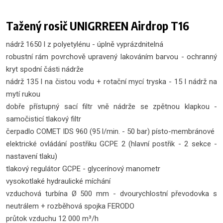
Tažený rosič UNIGRREEN Airdrop T16
nádrž 1650 l z polyetylénu - úplně vyprázdnitelná
robustní rám povrchově upravený lakováním barvou - ochranný
kryt spodní části nádrže
nádrž 135 l na čistou vodu + rotační mycí tryska - 15 l nádrž na
mytí rukou
dobře přístupný sací filtr vně nádrže se zpětnou klapkou -
samočisticí tlakový filtr
čerpadlo COMET IDS 960 (95 l/min. - 50 bar) písto-membránové
elektrické ovládání postřiku GCPE 2 (hlavní postřik - 2 sekce -
nastavení tlaku)
tlakový regulátor GCPE - glycerínový manometr
vysokotlaké hydraulické míchání
vzduchová turbína Ø 500 mm - dvourychlostní převodovka s
neutrálem + rozběhová spojka FERODO
průtok vzduchu 12 000 m³/h