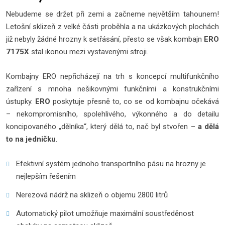
Nebudeme se držet při zemi a začneme největším tahounem!
Letošní sklizeň z velké části proběhla a na ukázkových plochách
již nebyly žádné hrozny k setřásání, přesto se však kombajn
ERO
7175X
stal ikonou mezi vystavenými stroji.
Kombajny ERO nepřicházejí na trh s koncepcí multifunkčního
zařízení s mnoha nešikovnými funkčními a konstrukčními
ústupky.
ERO
poskytuje přesně to, co se od kombajnu očekává
– nekompromisního, spolehlivého, výkonného a do detailu
koncipovaného „dělníka“, který dělá to, nač byl stvořen –
a dělá
to na jedničku
.
Efektivní systém jednoho transportního pásu na hrozny je
nejlepším řešením
Nerezová nádrž na sklizeň o objemu 2800 litrů
Automatický pilot umožňuje maximální soustředěnost