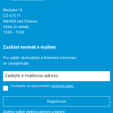
Bítešská 13
CZ-675 71
Náměšť nad Oslavou
Výdej ze skladu:
13:00 - 15:00
Zasílání novinek e-mailem
Pro odběr obchodních a firemních informací
se zaregistrujte
Souhlasím se zpracováním
osobních údajů
.
Registrovat
Formulář
Zpětný odběr elektrozařízení a baterií.