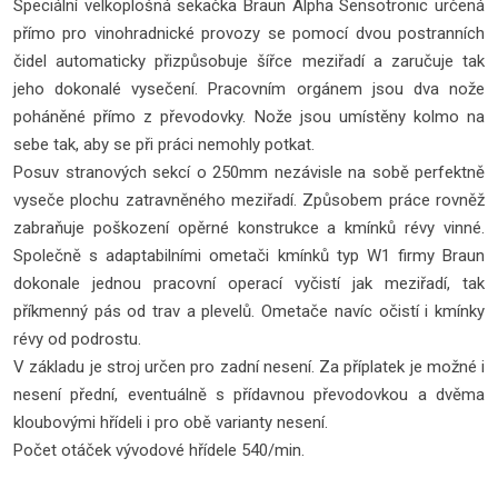
Speciální velkoplošná sekačka Braun Alpha Sensotronic určená
přímo pro vinohradnické provozy se pomocí dvou postranních
čidel automaticky přizpůsobuje šířce meziřadí a zaručuje tak
jeho dokonalé vysečení. Pracovním orgánem jsou dva nože
poháněné přímo z převodovky. Nože jsou umístěny kolmo na
sebe tak, aby se při práci nemohly potkat.
Posuv stranových sekcí o 250mm nezávisle na sobě perfektně
vyseče plochu zatravněného meziřadí. Způsobem práce rovněž
zabraňuje poškození opěrné konstrukce a kmínků révy vinné.
Společně s adaptabilními ometači kmínků typ W1 firmy Braun
dokonale jednou pracovní operací vyčistí jak meziřadí, tak
příkmenný pás od trav a plevelů. Ometače navíc očistí i kmínky
révy od podrostu.
V základu je stroj určen pro zadní nesení. Za příplatek je možné i
nesení přední, eventuálně s přídavnou převodovkou a dvěma
kloubovými hřídeli i pro obě varianty nesení.
Počet otáček vývodové hřídele 540/min.