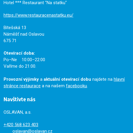
Hotel *** Restaurant "Na statku"
https://www.restauracenastatku.eu/
Bítešská 13
Náměšť nad Oslavou
675 71
Otevírací doba:
Po–Ne 10:00–22:00
Vaříme do 21:00.
Provozní výjimky
a
aktuální otevírací dobu
najdete na
hlavní
stránce restaurace
a na našem
facebooku
.
Navštivte nás
OSLAVAN, a.s.
+420
568 623 403
oslavan@oslavan.cz