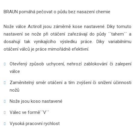
BRAUN pomáhá pečovat o půdu bez nasazení chemie
Nože válce Actiroll jsou záměrně kose nastavené. Díky tomuto
nastavení se nože při otáčení zařezávají do půdy ´´tahem´´ a
dosahují tak vynikajícího výsledku práce. Díky variabilnímu
otáčení válců je práce mimořádně efektivní.
Otevřený způsob uchycení, nehrozí zablokování či zalepení
válce
Zaměnitelný směr otáčení a tím zvýšení či snížení účinnosti
nožů
Nože jsou koso nastavené
Válec ve formě´´V´´
Vysoká pracovní rychlost