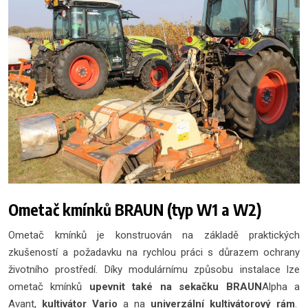
Ometač kmínků BRAUN (typ W1 a W2)
Ometač kmínků je konstruován na základě praktických
zkušeností a požadavku na rychlou práci s důrazem ochrany
životního prostředí. Díky modulárnímu způsobu instalace lze
ometač kmínků
upevnit také na sekačku BRAUN
Alpha a
Avant,
kultivátor Vario
a na
univerzální kultivátorový rám
.