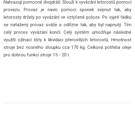
Nahrazují pomocné dvojdrátí. Slouží k vyvázání letorostů pomocí
provazu. Provaz je navíc pomocí sponek sepnut tak, aby
letorosty držely po vyvázání ve vztyčené poloze. Po vyjetí řádku
se natažený provaz sváže a odřízne tak, aby byl napnutý. Tím
celý proces vyvázání končí. Celý systém umožňuje následné
využití ožínací lišty k likvidaci přerostlých letorostů. Hmotnost
stroje bez nosného sloupku cca 170 kg. Celková potřeba oleje
pro dobrou funkci stroje 15 - 20 l.