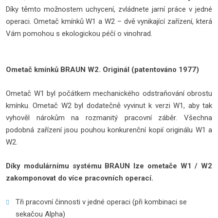
Díky těmto možnostem uchycení, zvládnete jarní práce v jedné
operaci. Ometač kmínků W1 a W2 – dvě vynikající zařízení, která
Vám pomohou s ekologickou péčí o vinohrad.
Ometač kmínků BRAUN W2. Originál (patentováno 1977)
Ometač W1 byl počátkem mechanického odstraňování obrostu
kmínku. Ometač W2 byl dodatečně vyvinut k verzi W1, aby tak
vyhověl nárokům na rozmanitý pracovní záběr. Všechna
podobná zařízení jsou pouhou konkurenční kopií originálu W1 a
W2.
Díky modulárnímu systému BRAUN lze ometače W1 / W2
zakomponovat do více pracovních operací.
Tři pracovní činnosti v jedné operaci (při kombinaci se
sekačou Alpha)