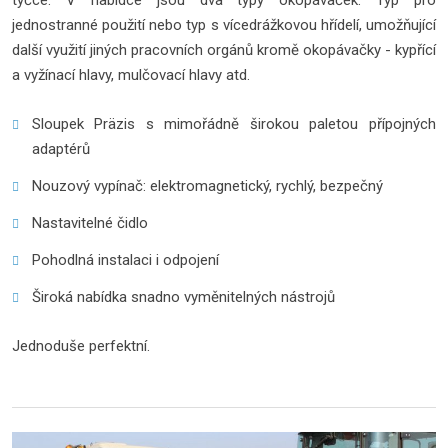
tyčce. V nabídce jsou dva typy okopávaček. Typ pro
jednostranné použití nebo typ s vícedrážkovou hřídelí, umožňující
další využití jiných pracovních orgánů kromě okopávačky - kypřící
a vyžínací hlavy, mulčovací hlavy atd.
Sloupek Präzis s mimořádně širokou paletou přípojných
adaptérů
Nouzový vypínač: elektromagnetický, rychlý, bezpečný
Nastavitelné čidlo
Pohodlná instalaci i odpojení
Široká nabídka snadno vyměnitelných nástrojů
Jednoduše perfektní.