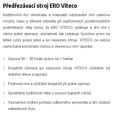
Předřezávací stroj ERO Viteco
Každoroční řez vinohradu a manuální odstranění réví zaberou
mnoho času a tělesné námahy při nepříznivých povětrnostních
podmínkách. Díky tomu, že ERO VITECO vytahuje a drtí réví v
rámci jedné operace, významně tak redukuje fyzickou práci na
lehké ruční práce před a po nasazení stroje. VITECO za sebou
zanechává konstrukci čistou a zbavenou réví i úponků.
Úspora 30 – 50 hodin práce na 1 hektar
Dvojdrátí zůstává po nasazení stroje VITECO očištěné od
starého dřeva a úponků
Podrcení réví a očištění dvojdrátí při jedné operací
Spolehlivá funkčnost také u vysoce bujných odrůd
Významné snížení potřeby odborného personálu a tím snížení
nákladnosti řezu