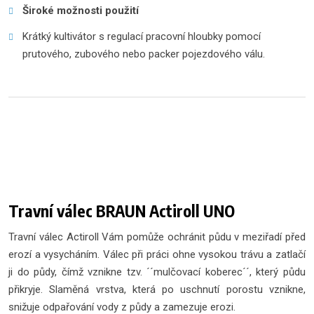
Široké možnosti použití
Krátký kultivátor s regulací pracovní hloubky pomocí
prutového, zubového nebo packer pojezdového válu.
Travní válec BRAUN Actiroll UNO
Travní válec Actiroll Vám pomůže ochránit půdu v meziřadí před
erozí a vysycháním. Válec při práci ohne vysokou trávu a zatlačí
ji do půdy, čímž vznikne tzv. ´´mulčovací koberec´´, který půdu
přikryje. Slaměná vrstva, která po uschnutí porostu vznikne,
snižuje odpařování vody z půdy a zamezuje erozi.