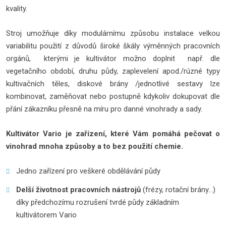
kvality.
Stroj umožňuje díky modulárnímu způsobu instalace velkou
variabilitu použití z důvodů široké škály výměnných pracovních
orgánů, kterými je kultivátor možno doplnit např. dle
vegetačního období, druhu půdy, zaplevelení apod./rúzné typy
kultivačních těles, diskové brány /jednotlivé sestavy lze
kombinovat, zaměňovat nebo postupně kdykoliv dokupovat dle
přání zákazníku přesně na míru pro danné vinohrady a sady.
Kultivátor Vario je zařízení, které Vám pomáhá pečovat o
vinohrad mnoha způsoby a to bez použití chemie.
Jedno zařízení pro veškeré obdělávání půdy
Delší životnost pracovních nástrojů
(frézy, rotační brány…)
díky předchozímu rozrušení tvrdé půdy základním
kultivátorem Vario