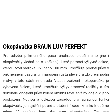
Okopávačka BRAUN LUV PERFEKT
Pro údržbu příkmenného pásu vinohradu slouží mimo jiné i
okopávačky. Jedná se o zařízení, které pomocí výkyvné sekce,
kterou tvoří radlička 350 nebo 500 mm, umožňuje podrytí půdy v
příkmenném pásu a tím narušení růstu plevelů a zkypření půdní
vrstvy v této části vinohradu. Vlastní zařízení - okopávačka je
vybavena čidlem, které umožňuje výkyv pracovní radličky a tím
dokonalé obdělání půdy kolem kmínku révy, aniž by došlo k jeho
poškození. Nutnou a důležiou zásadou pro správnou funkci
okopávačky je zajištění pevné a stabilní fixace kmínku k opěrné