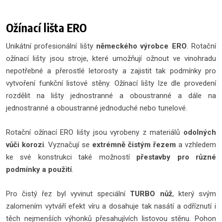
Ožínací lišta ERO
Unikátní profesionální lišty
německého výrobce ERO
. Rotační
ožínací lišty jsou stroje, které umožňují ožnout ve vinohradu
nepotřebné a přerostlé letorosty a zajistit tak podmínky pro
vytvoření funkční listové stěny. Ožínací lišty lze dle provedení
rozdělit na lišty jednostranné a oboustranné a dále na
jednostranné a oboustranné jednoduché nebo tunelové.
Rotační ožínací ERO lišty jsou vyrobeny z materiálů
odolných
vůči korozi
. Vyznačují se
extrémně čistým řezem
a vzhledem
ke své konstrukci také možností
přestavby pro různé
podmínky a použití
.
Pro čistý řez byl vyvinut speciální
TURBO nůž
, který svým
zalomením vytváří efekt víru a dosahuje tak nasátí a odříznutí i
těch nejmenších výhonků přesahujívích listovou stěnu. Pohon