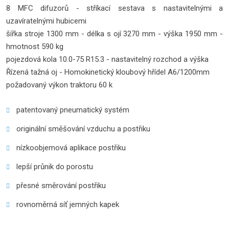
8 MFC difuzorů - stříkací sestava s nastavitelnými a
uzavíratelnými hubicemi
šířka stroje 1300 mm - délka s ojí 3270 mm - výška 1950 mm -
hmotnost 590 kg
pojezdová kola 10.0-75 R15.3 - nastavitelný rozchod a výška
Řízená tažná oj - Homokinetický kloubový hřídel A6/1200mm
požadovaný výkon traktoru 60 k
patentovaný pneumatický systém
originální směšování vzduchu a postřiku
nízkoobjemová aplikace postřiku
lepší průnik do porostu
přesné směrování postřiku
rovnoměrná síť jemných kapek