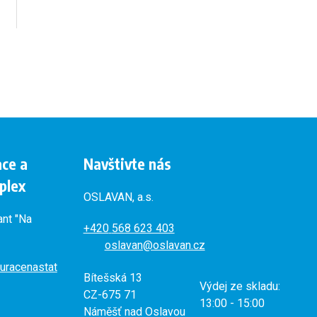
ace a
Navštivte nás
plex
OSLAVAN, a.s.
ant "Na
+420
568 623 403
oslavan@oslavan.cz
uracenastat
Bítešská 13
Výdej ze skladu:
CZ-675 71
13:00 - 15:00
Náměšť nad Oslavou