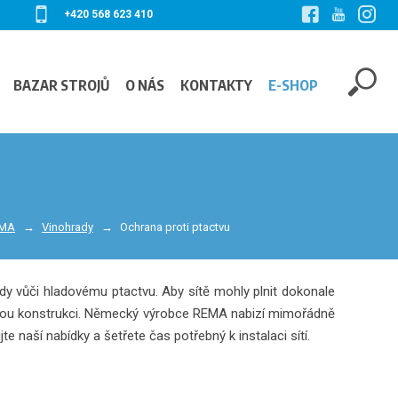
+420 568 623 410
BAZAR STROJŮ
O NÁS
KONTAKTY
E-SHOP
EMA
Vinohrady
Ochrana proti ptactvu
ody vůči hladovému ptactvu. Aby sítě mohly plnit dokonale
pěrnou konstrukci. Německý výrobce REMA nabizí mimořádně
ijte naší nabídky a šetřete čas potřebný k instalaci sítí.