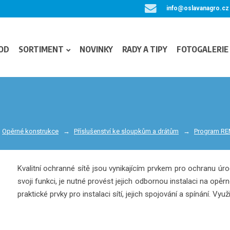
info@oslavanagro.cz
OD
SORTIMENT
NOVINKY
RADY A TIPY
FOTOGALERIE
Opěrné konstrukce
Příslušenství ke sloupkům a drátům
Program R
Kvalitní ochranné sítě jsou vynikajícím prvkem pro ochranu úr
svoji funkci, je nutné provést jejich odbornou instalaci na o
praktické prvky pro instalaci sítí, jejich spojování a spínání. Využ