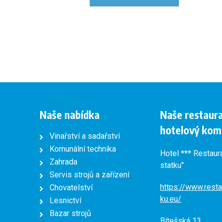
Naše nabídka
Naše restaur
hotelový kom
Vinařství a sadařství
Komunální technika
Hotel *** Restaur
Zahrada
statku"
Servis strojů a zařízení
https://www.resta
Chovatelství
ku.eu/
Lesnictví
Bazar strojů
Bítešská 13