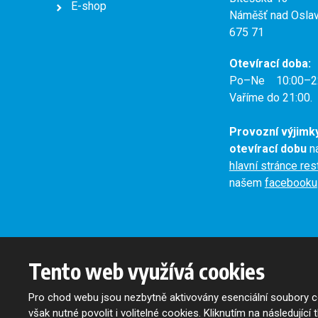
E-shop
Náměšť nad Osla
675 71
Otevírací doba:
Po–Ne 10:00–2
Vaříme do 21:00.
Provozní výjimk
otevírací dobu
na
hlavní stránce re
našem
facebooku
Tento web využívá cookies
© 2026, Oslavan, a.s. - všechna práva vyhrazena
Mapa stránek
|
Podmínky použití
Pro chod webu jsou nezbytně aktivovány esenciální soubory co
Tento web je chráněn pomocí
však nutné povolit i volitelné cookies. Kliknutím na následující 