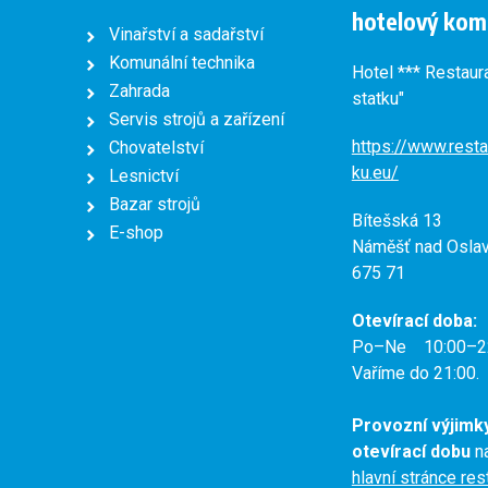
hotelový kom
Vinařství a sadařství
Komunální technika
Hotel *** Restaur
Zahrada
statku"
Servis strojů a zařízení
https://www.resta
Chovatelství
ku.eu/
Lesnictví
Bazar strojů
Bítešská 13
E-shop
Náměšť nad Osla
675 71
Otevírací doba:
Po–Ne 10:00–2
Vaříme do 21:00.
Provozní výjimk
otevírací dobu
na
hlavní stránce re