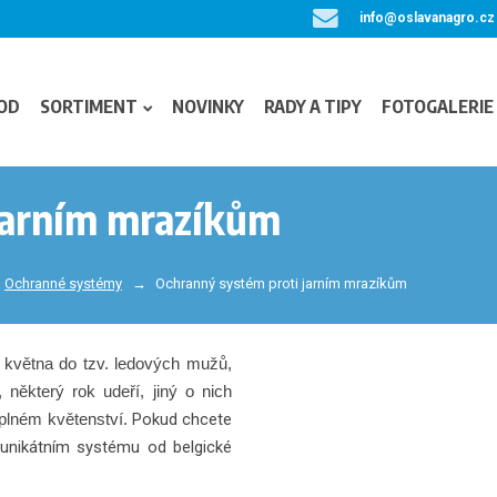
info@oslavanagro.cz
OD
SORTIMENT
NOVINKY
RADY A TIPY
FOTOGALERIE
jarním mrazíkům
Ochranné systémy
Ochranný systém proti jarním mrazíkům
 května do tzv. ledových mužů,
 některý rok udeří, jiný o nich
Pokud chcete
 plném květenství.
o unikátním systému od belgické