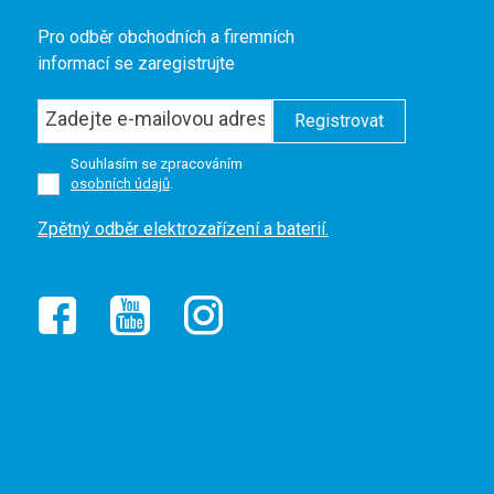
Pro odběr obchodních a firemních
informací se zaregistrujte
Registrovat
Souhlasím se zpracováním
osobních údajů
.
Formulář
Zpětný odběr elektrozařízení a baterií.
se
nepodařilo
odeslat.