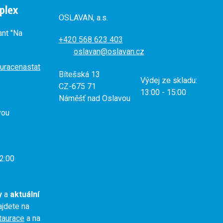
plex
OSLAVAN, a.s.
ant "Na
+420
568 623 403
oslavan@oslavan.cz
uracenastat
Bítešská 13
Výdej ze skladu:
CZ-675 71
13:00 - 15:00
Náměšť nad Oslavou
vou
2:00
y
a
aktuální
jdete na
staurace
a na