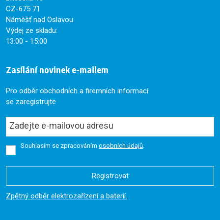
CZ-675 71
Náměšť nad Oslavou
Výdej ze skladu:
13:00 - 15:00
Zasílání novinek e-mailem
Pro odběr obchodních a firemních informací
se zaregistrujte
Souhlasím se zpracováním
osobních údajů
.
Registrovat
Formulář
Zpětný odběr elektrozařízení a baterií.
se
nepodařilo