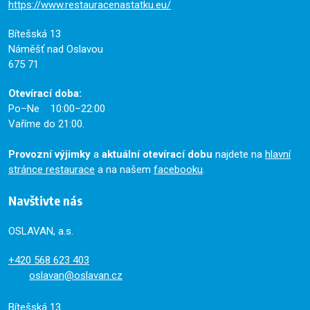
https://www.restauracenastatku.eu/
Bítešská 13
Náměšť nad Oslavou
675 71
Otevírací doba:
Po–Ne 10:00–22:00
Vaříme do 21:00.
Provozní výjimky
a
aktuální otevírací dobu
najdete na
hlavní
stránce restaurace
a na našem
facebooku
.
Navštivte nás
OSLAVAN, a.s.
+420
568 623 403
oslavan@oslavan.cz
Bítešská 13