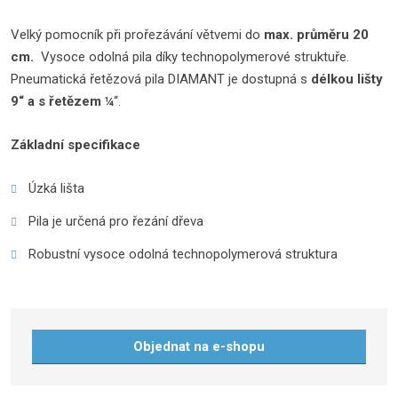
Velký pomocník při prořezávání větvemi do
max. průměru 20
cm.
Vysoce odolná pila díky technopolymerové struktuře.
Pneumatická řetězová pila DIAMANT je dostupná s
délkou lišty
9“ a s řetězem ¼
“.
Základní specifikace
Úzká lišta
Pila je určená pro řezání dřeva
Robustní vysoce odolná technopolymerová struktura
Objednat na e-shopu