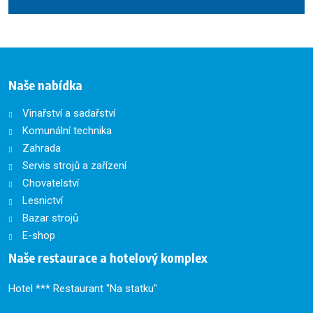
Formulář
se
nepodařilo
odeslat.
Naše nabídka
Vinařství a sadařství
Komunální technika
Zahrada
Servis strojů a zařízení
Chovatelství
Lesnictví
Bazar strojů
E-shop
Naše restaurace a hotelový komplex
Hotel *** Restaurant "Na statku"