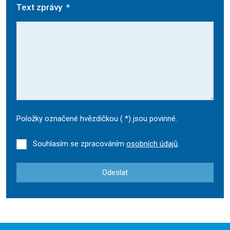
Text zprávy
*
Položky označené hvězdičkou (
*
) jsou povinné.
Souhlasím se zpracováním
osobních údajů
.
Odeslat
Formulář
se
nepodařilo
odeslat.