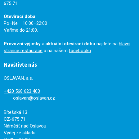
675 71
Otevírací doba:
Po–Ne 10:00–22:00
Vaříme do 21:00.
Provozní výjimky
a
aktuální otevírací dobu
najdete na
hlavní
stránce restaurace
a na našem
facebooku
.
Navštivte nás
OSLAVAN, a.s.
+420
568 623 403
oslavan@oslavan.cz
Bítešská 13
CZ-675 71
Náměšť nad Oslavou
Výdej ze skladu: