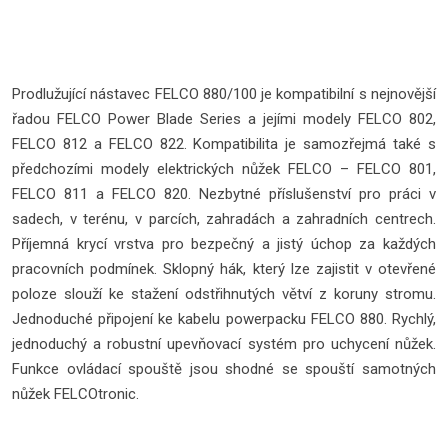
Prodlužující nástavec FELCO 880/100 je kompatibilní s nejnovější
řadou FELCO Power Blade Series a jejími modely FELCO 802,
FELCO 812 a FELCO 822. Kompatibilita je samozřejmá také s
předchozími modely elektrických nůžek FELCO – FELCO 801,
FELCO 811 a FELCO 820. Nezbytné příslušenství pro práci v
sadech, v terénu, v parcích, zahradách a zahradních centrech.
Příjemná krycí vrstva pro bezpečný a jistý úchop za každých
pracovních podmínek. Sklopný hák, který lze zajistit v otevřené
poloze slouží ke stažení odstřihnutých větví z koruny stromu.
Jednoduché připojení ke kabelu powerpacku FELCO 880. Rychlý,
jednoduchý a robustní upevňovací systém pro uchycení nůžek.
Funkce ovládací spouště jsou shodné se spouští samotných
nůžek FELCOtronic.