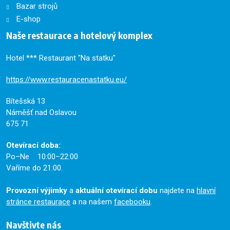
Bazar strojů
E-shop
Naše restaurace a hotelový komplex
Hotel *** Restaurant "Na statku"
https://www.restauracenastatku.eu/
Bítešská 13
Náměšť nad Oslavou
675 71
Otevírací doba:
Po–Ne 10:00–22:00
Vaříme do 21:00.
Provozní výjimky
a
aktuální otevírací dobu
najdete na
hlavní
stránce restaurace
a na našem
facebooku
.
Navštivte nás