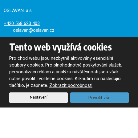
OSLAVAN, a.s.
+420
568 623 403
oslavan@oslavan.cz
Tento web využívá cookies
Bítešská 13
CZ-675 71
Náměšť nad Oslavou
Pro chod webu jsou nezbytně aktivovány esenciální
Výdej ze skladu:
soubory cookies. Pro plnohodnotné poskytování služeb,
13:00 - 15:00
personalizaci reklam a analýzu návštěvnosti jsou však
nutné povolit i volitelné cookies. Kliknutím na následující
tlačítko, je zapnete.
Zobrazit podrobnosti
Zasílání novinek e-mailem
Nastavení
Povolit vše
Pro odběr obchodních a firemních informací
se zaregistrujte
Souhlasím se zpracováním
osobních údajů
.