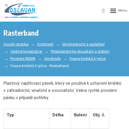
Rasterband
Úvodní stránka
Sortiment
Vinohradnictví a sadařství
Opěrné konstrukce
Příslušenství ke sloupkům a drátům
Program REMA
Vinohrady
Fixace kmínků k tyčce
Fixace kmínků k tyčce - Rasterband
Plastový zajišťovací pásek, který se používá k uchycení kmínků
v zahradnictví, vinařství a ovocnářství. Velice rychlé povolení
pásku v případě potřeby.
Typ
Délka
Balení
Obj. č.