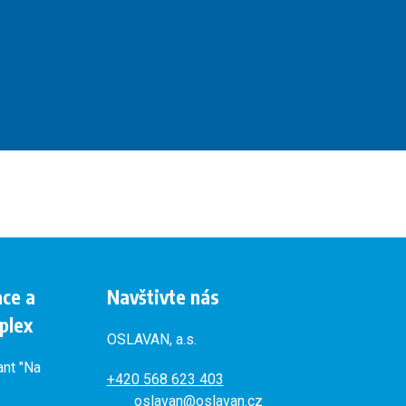
ace a
Navštivte nás
plex
OSLAVAN, a.s.
ant "Na
+420
568 623 403
oslavan@oslavan.cz