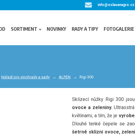
info@oslavanagro.cz
OD
SORTIMENT
NOVINKY
RADY A TIPY
FOTOGALERIE
Nářadí pro vinohrady a sady
ALPEN
Rigi 300
Sklízecí nůžky Rigi 300 jso
ovoce a zeleniny.
Ultraostrá
květinami, a tím, že je
vyrobe
Dlouhé tenké čepele se zao
šetrné sklizni ovoce, zele