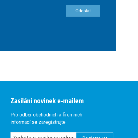
Odeslat
Zasílání novinek e-mailem
Pro odběr obchodních a firemních
informací se zaregistrujte