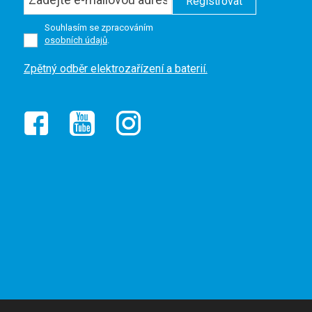
Registrovat
Souhlasím se zpracováním
osobních údajů
.
Formulář
Zpětný odběr elektrozařízení a baterií.
se
nepodařilo
odeslat.