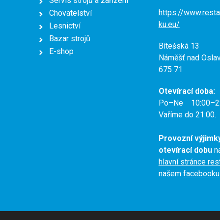
Servis strojů a zařízení
https://www.resta
Chovatelství
ku.eu/
Lesnictví
Bazar strojů
Bítešská 13
E-shop
Náměšť nad Osla
675 71
Otevírací doba:
Po–Ne 10:00–2
Vaříme do 21:00.
Provozní výjimk
otevírací dobu
na
hlavní stránce re
našem
facebooku