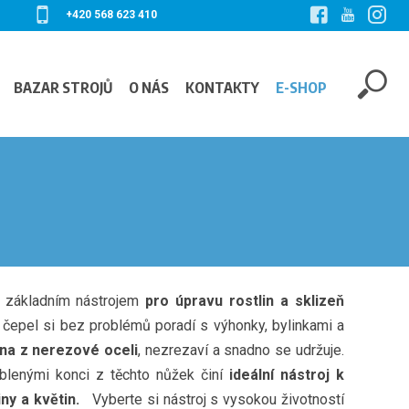
+420 568 623 410
BAZAR STROJŮ
O NÁS
KONTAKTY
E-SHOP
u základním nástrojem
pro úpravu rostlin a sklizeň
 čepel si bez problémů poradí s výhonky, bylinkami a
na z nerezové oceli
, nezrezaví a snadno se udržuje.
blenými konci z těchto nůžek činí
ideální nástroj k
niny a květin.
Vyberte si nástroj s vysokou životností