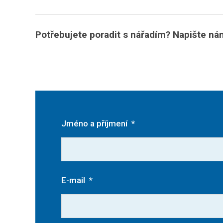
Potřebujete poradit s nářadím? Napište n
Jméno a příjmení
*
E-mail
*