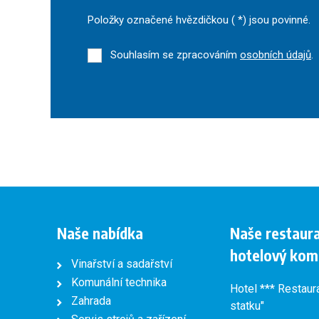
Položky označené hvězdičkou (
*
) jsou povinné.
Souhlasím se zpracováním
osobních údajů
.
Formulář
se
nepodařilo
odeslat.
Naše nabídka
Naše restaur
hotelový kom
Vinařství a sadařství
Komunální technika
Hotel *** Restaur
Zahrada
statku"