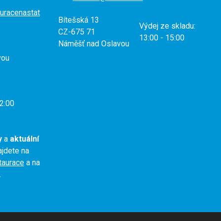
uracenastat
Bítešská 13
Výdej ze skladu:
CZ-675 71
13:00 - 15:00
Náměšť nad Oslavou
vou
2:00
y
a
aktuální
jdete na
staurace
a na
.