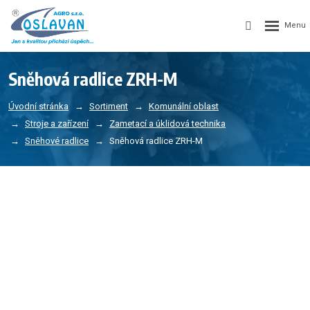
Sněhová radlice ZRH-M
Úvodní stránka
Sortiment
Komunální oblast
Stroje a zařízení
Zametací a úklidová technika
Sněhové radlice
Sněhová radlice ZRH-M