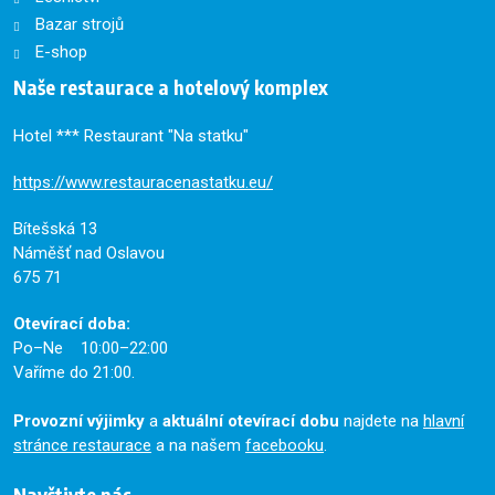
Bazar strojů
E-shop
Naše restaurace a hotelový komplex
Hotel *** Restaurant "Na statku"
https://www.restauracenastatku.eu/
Bítešská 13
Náměšť nad Oslavou
675 71
Otevírací doba:
Po–Ne 10:00–22:00
Vaříme do 21:00.
Provozní výjimky
a
aktuální otevírací dobu
najdete na
hlavní
stránce restaurace
a na našem
facebooku
.
Navštivte nás