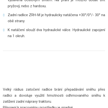
vybavena ocelovým břitem. Na přání je možno dodat břit
pryžový, nebo z hardoxu.
Zadní radlice ZRH-M je hydraulicky natáčena +30°/0°/- 30° na
obě strany.
K natáčení slouží dva hydraulické válce. Hydraulické zapojení
na 1 okruh.
Velký rádius zatočení radlice brání přepadávání sněhu přes
radlici a dovoluje využití hmotnosti odhrnovaného sněhu k
zatížení zadní nápravy traktoru.
Připojení k pracovnímu prostředku je snadné.