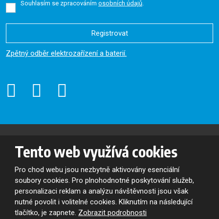
Souhlasím se zpracováním
osobních údajů
.
Registrovat
Formulář
Zpětný odběr elektrozařízení a baterií.
se
nepodařilo
odeslat.
© 2026, Oslavan, a.s. - všechna práva vyhrazena
Tento web využívá cookies
Mapa stránek
|
Podmínky použití
VYROBILA
Pro chod webu jsou nezbytně aktivovány esenciální
soubory cookies. Pro plnohodnotné poskytování služeb,
personalizaci reklam a analýzu návštěvnosti jsou však
nutné povolit i volitelné cookies. Kliknutím na následující
Tento web je chráněn pomocí Google ReCAPTCHA a platí pro něj
zásady ochrany osobních údajů
a
smluvní podmínky
tlačítko, je zapnete.
Zobrazit podrobnosti