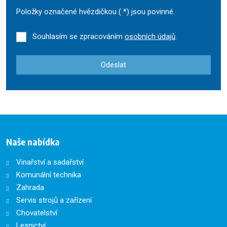
Položky označené hvězdičkou (
*
) jsou povinné.
Souhlasím se zpracováním
osobních údajů
.
Odeslat
Formulář
se
nepodařilo
odeslat.
Naše nabídka
Vinařství a sadařství
Komunální technika
Zahrada
Servis strojů a zařízení
Chovatelství
Lesnictví