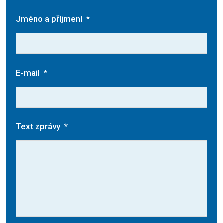
Jméno a příjmení
*
E-mail
*
Text zprávy
*