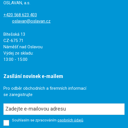
OSLAVAN, a.s.
+420
568 623 403
oslavan@oslavan.cz
Bítešská 13
CZ-675 71
Náměšť nad Oslavou
Výdej ze skladu:
13:00 - 15:00
Zasílání novinek e-mailem
Pro odběr obchodních a firemních informací
se zaregistrujte
Souhlasím se zpracováním
osobních údajů
.