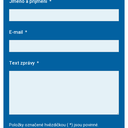
Jméno a příjmení
*
E-mail
*
Text zprávy
*
Položky označené hvězdičkou (
*
) jsou povinné.