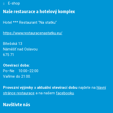
E-shop
Naše restaurace a hotelový komplex
Hotel *** Restaurant "Na statku"
https://www.restauracenastatku.eu/
Bítešská 13
Náměšť nad Oslavou
675 71
Otevírací doba:
Po–Ne 10:00–22:00
Vaříme do 21:00.
Provozní výjimky
a
aktuální otevírací dobu
najdete na
hlavní
stránce restaurace
a na našem
facebooku
.
Navštivte nás