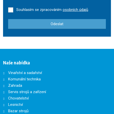
Souhlasím se zpracováním
osobních údajů
.
Odeslat
Formulář
se
nepodařilo
odeslat.
Naše nabídka
Vinařství a sadařství
Komunální technika
Zahrada
Servis strojů a zařízení
Chovatelství
Lesnictví
Bazar strojů