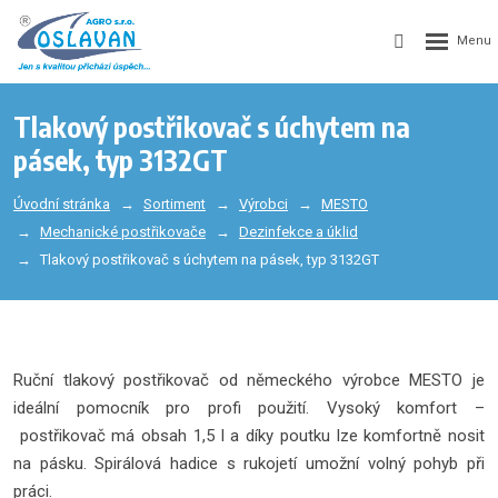
Tlakový postřikovač s úchytem na
pásek, typ 3132GT
Úvodní stránka
Sortiment
Výrobci
MESTO
Mechanické postřikovače
Dezinfekce a úklid
Tlakový postřikovač s úchytem na pásek, typ 3132GT
Ruční tlakový postřikovač od německého výrobce MESTO je
ideální pomocník pro profi použití. Vysoký komfort –
postřikovač má obsah 1,5 l a díky poutku lze komfortně nosit
na pásku. Spirálová hadice s rukojetí umožní volný pohyb při
práci.