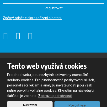
Registrovat
Formulář
Zpětný odběr elektrozařízení a baterií.
se
nepodařilo
odeslat.
© 2026, Oslavan, a.s. - všechna práva vyhrazena
Tento web využívá cookies
Mapa stránek
|
Podmínky použití
VYROBILA
Pro chod webu jsou nezbytně aktivovány esenciální
soubory cookies. Pro plnohodnotné poskytování služeb,
personalizaci reklam a analýzu návštěvnosti jsou však
nutné povolit i volitelné cookies. Kliknutím na následující
Tento web je chráněn pomocí Google ReCAPTCHA a platí pro něj
zásady ochrany osobních údajů
a
smluvní podmínky
tlačítko, je zapnete.
Zobrazit podrobnosti
společnosti Google.
Nastavení
Povolit vše