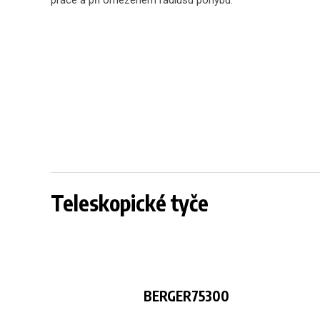
práce a při omezeném rádiusu pohybu.
Teleskopické tyče
BERGER75300