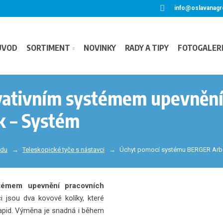
info@oslavanagr
ÚVOD
SORTIMENT
NOVINKY
RADY A TIPY
FOTOGALER
ovativním systémem upevnění
k – Systém
adu
Teleskopické tyče s nástavci
Úchyt pomocí systému BERGER Arb
témem upevnění pracovních
či jsou dva kovové kolíky, které
apid. Výměna je snadná i během