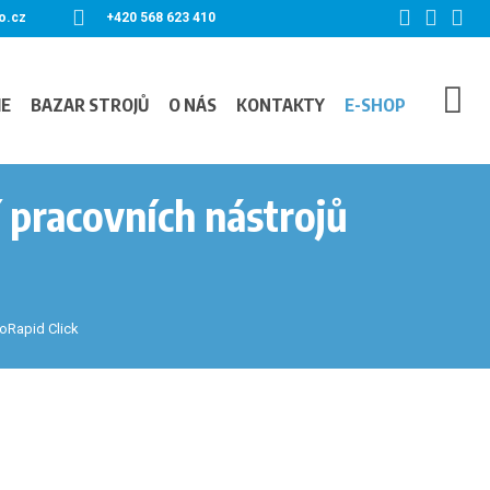
o.cz
+420 568 623 410
IE
BAZAR STROJŮ
O NÁS
KONTAKTY
E-SHOP
 pracovních nástrojů
oRapid Click