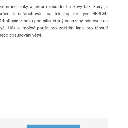
Extrémně lehký a přitom robustní hliníkový hák, který je
určen k našroubování na teleskopické tyče BERGER
ArboRapid z boku pod pilku či jiný nasazený nástavec na
tyči. Hák je možné použít pro zajištění lana, pro táhnutí
nebo posunování větví.