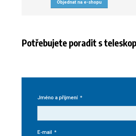
Objednat na e-shopu
Potřebujete poradit s telesko
Jméno a příjmení
*
E-mail
*