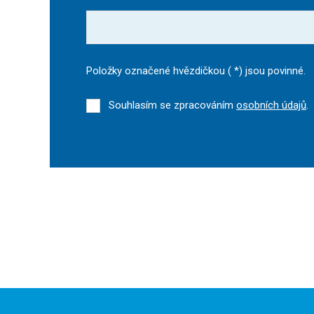
Položky označené hvězdičkou (
*
) jsou povinné.
Souhlasím se zpracováním
osobních údajů
.
Formulář
se
nepodařilo
odeslat.