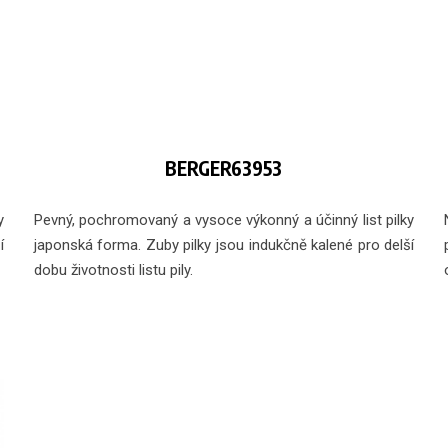
BERGER63953
y
Pevný, pochromovaný a vysoce výkonný a účinný list pilky
í
japonská forma. Zuby pilky jsou indukčně kalené pro delší
dobu životnosti listu pily.