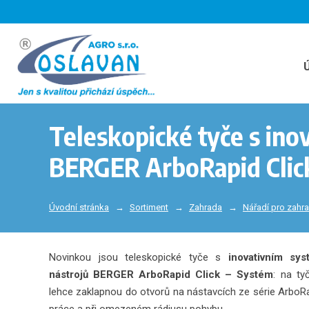
Teleskopické tyče s in
BERGER ArboRapid Clic
Úvodní stránka
Sortiment
Zahrada
Nářadí pro zahr
Novinkou jsou teleskopické tyče s
inovativním sys
nástrojů BERGER ArboRapid Click – Systém
: na ty
lehce zaklapnou do otvorů na nástavcích ze série ArboR