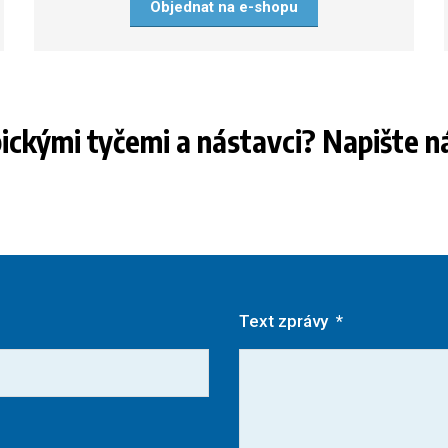
Objednat na e-shopu
pickými tyčemi a nástavci? Napište n
Text zprávy
*