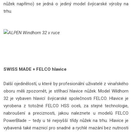
nůžek napřímo) se jedná o jediný model švýcarské výroby na
trhu.
SWISS MADE + FELCO hlavice
Další ojedinělostí, u které by profesionální uživatelé z vinařského
oboru měli zpozornět, je stříhací hlavice nůžek. Model Wildhorn
32 je vybaven hlavicí švýcarské společnosti FELCO. Hlavice je
vyrobena z totožné FELCO HSS oceli, za stejné technologie,
nabroušení a preciznosti, jakou naleznete u modelů FELCO
PowerBlade – tedy u té nejvyšší třídy nůžek na trhu. Hlavice je
vybavená také maznicí pro snadné a rychlé mazání bez nutnosti