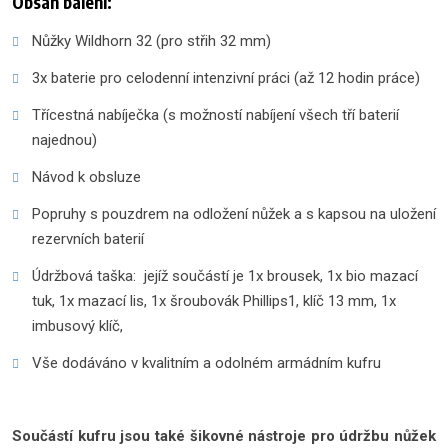
Obsah balení:
Nůžky Wildhorn 32 (pro střih 32 mm)
3x baterie pro celodenní intenzivní práci (až 12 hodin práce)
Třícestná nabíječka (s možností nabíjení všech tří baterií
najednou)
Návod k obsluze
Popruhy s pouzdrem na odložení nůžek a s kapsou na uložení
rezervních baterií
Údržbová taška: jejíž součástí je 1x brousek, 1x bio mazací
tuk, 1x mazací lis, 1x šroubovák Phillips1, klíč 13 mm, 1x
imbusový klíč,
Vše dodáváno v kvalitním a odolném armádním kufru
Součástí kufru jsou také šikovné nástroje pro údržbu nůžek