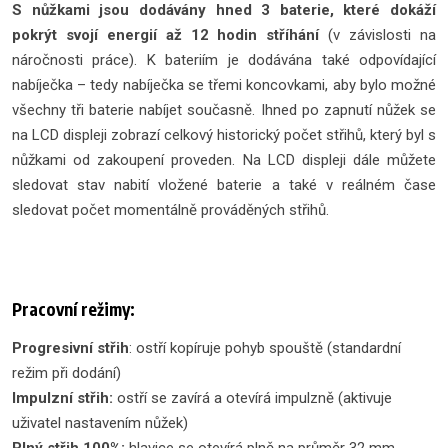
S nůžkami jsou dodávány hned 3 baterie, které dokáží
pokrýt svojí energií až 12 hodin stříhání
(v závislosti na
náročnosti práce). K bateriím je dodávána také odpovídající
nabíječka – tedy nabíječka se třemi koncovkami, aby bylo možné
všechny tři baterie nabíjet současně. Ihned po zapnutí nůžek se
na LCD displeji zobrazí celkový historický počet střihů, který byl s
nůžkami od zakoupení proveden. Na LCD displeji dále můžete
sledovat stav nabití vložené baterie a také v reálném čase
sledovat počet momentálně prováděných střihů.
Pracovní režimy:
Progresivní střih
: ostří kopíruje pohyb spouště (standardní
režim při dodání)
Impulzní střih:
ostří se zavírá a otevírá impulzně (aktivuje
uživatel nastavením nůžek)
Plný střih 100%:
hlavice se otevírá plně na průměr 32 mm