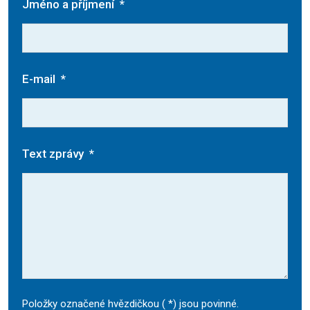
Jméno a příjmení
*
E-mail
*
Text zprávy
*
Položky označené hvězdičkou (
*
) jsou povinné.