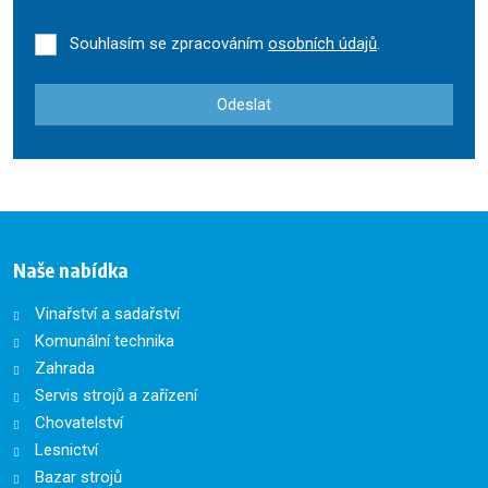
Souhlasím se zpracováním
osobních údajů
.
Odeslat
Formulář
se
nepodařilo
odeslat.
Naše nabídka
Vinařství a sadařství
Komunální technika
Zahrada
Servis strojů a zařízení
Chovatelství
Lesnictví
Bazar strojů