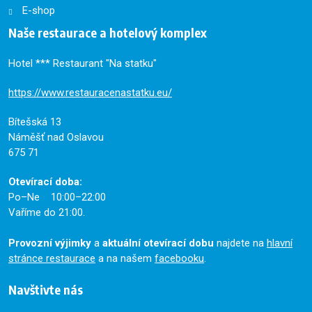
E-shop
Naše restaurace a hotelový komplex
Hotel *** Restaurant "Na statku"
https://www.restauracenastatku.eu/
Bítešská 13
Náměšť nad Oslavou
675 71
Otevírací doba:
Po–Ne 10:00–22:00
Vaříme do 21:00.
Provozní výjimky
a
aktuální otevírací dobu
najdete na
hlavní
stránce restaurace
a na našem
facebooku
.
Navštivte nás