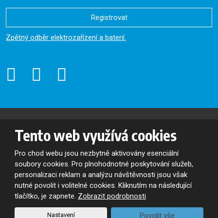
Registrovat
Formulář
Zpětný odběr elektrozařízení a baterií.
se
nepodařilo
odeslat.
© 2026, Oslavan, a.s. - všechna práva vyhrazena
Tento web využívá cookies
Mapa stránek
|
Podmínky použití
VYROBILA
Pro chod webu jsou nezbytně aktivovány esenciální
soubory cookies. Pro plnohodnotné poskytování služeb,
personalizaci reklam a analýzu návštěvnosti jsou však
Tento web je chráněn pomocí Google ReCAPTCHA a platí pro něj
nutné povolit i volitelné cookies. Kliknutím na následující
zásady ochrany osobních údajů
a
smluvní podmínky
tlačítko, je zapnete.
Zobrazit podrobnosti
společnosti Google.
Nastavení
Povolit vše