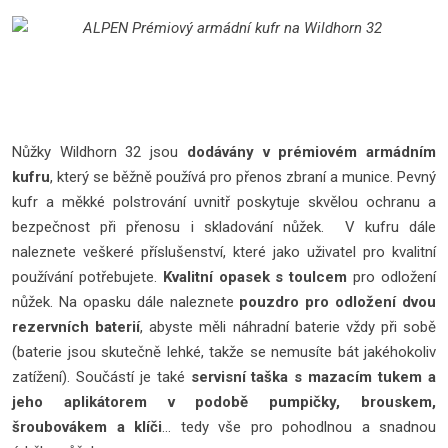
Nůžky Wildhorn 32 jsou
dodávány v prémiovém armádním
kufru
, který se běžně používá pro přenos zbraní a munice. Pevný
kufr a měkké polstrování uvnitř poskytuje skvělou ochranu a
bezpečnost při přenosu i skladování nůžek. V kufru dále
naleznete veškeré příslušenství, které jako uživatel pro kvalitní
používání potřebujete.
Kvalitní opasek s toulcem
pro odložení
nůžek. Na opasku dále naleznete
pouzdro pro odložení dvou
rezervních baterií
, abyste měli náhradní baterie vždy při sobě
(baterie jsou skutečně lehké, takže se nemusíte bát jakéhokoliv
zatížení). Součástí je také
servisní taška s mazacím tukem a
jeho aplikátorem v podobě pumpičky, brouskem,
šroubovákem a klíči
… tedy vše pro pohodlnou a snadnou