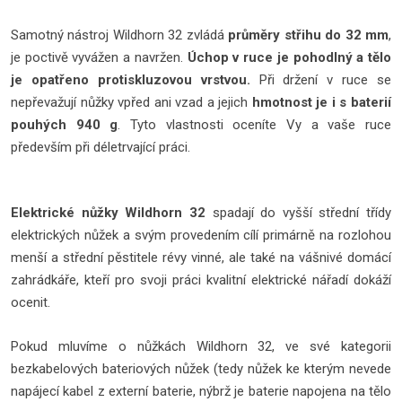
Samotný nástroj Wildhorn 32 zvládá
průměry střihu do 32 mm
,
je poctivě vyvážen a navržen.
Úchop v ruce je pohodlný a tělo
je opatřeno protiskluzovou vrstvou.
Při držení v ruce se
nepřevažují nůžky vpřed ani vzad a jejich
hmotnost je i s baterií
pouhých 940 g
. Tyto vlastnosti oceníte Vy a vaše ruce
především při déletrvající práci.
Elektrické nůžky Wildhorn 32
spadají do vyšší střední třídy
elektrických nůžek a svým provedením cílí primárně na rozlohou
menší a střední pěstitele révy vinné, ale také na vášnivé domácí
zahrádkáře, kteří pro svoji práci kvalitní elektrické nářadí dokáží
ocenit.
Pokud mluvíme o nůžkách Wildhorn 32, ve své kategorii
bezkabelových bateriových nůžek (tedy nůžek ke kterým nevede
napájecí kabel z externí baterie, nýbrž je baterie napojena na tělo