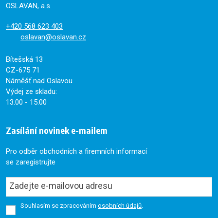
OSLAVAN, a.s.
+420
568 623 403
oslavan@oslavan.cz
Bítešská 13
CZ-675 71
Náměšť nad Oslavou
Výdej ze skladu:
13:00 - 15:00
Zasílání novinek e-mailem
Pro odběr obchodních a firemních informací
se zaregistrujte
Souhlasím se zpracováním
osobních údajů
.