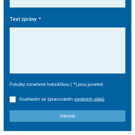
Text zprávy
*
Položky označené hvězdičkou (
*
) jsou povinné.
Souhlasím se zpracováním
osobních údajů
.
Odeslat
Formulář
se