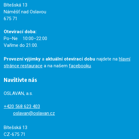
Bítešská 13
Náměšť nad Oslavou
675 71
Otevírací doba:
Po–Ne 10:00–22:00
Vaříme do 21:00.
Provozní výjimky
a
aktuální otevírací dobu
najdete na
hlavní
stránce restaurace
a na našem
facebooku
.
Navštivte nás
OSLAVAN, a.s.
+420
568 623 403
oslavan@oslavan.cz
Bítešská 13
CZ-675 71