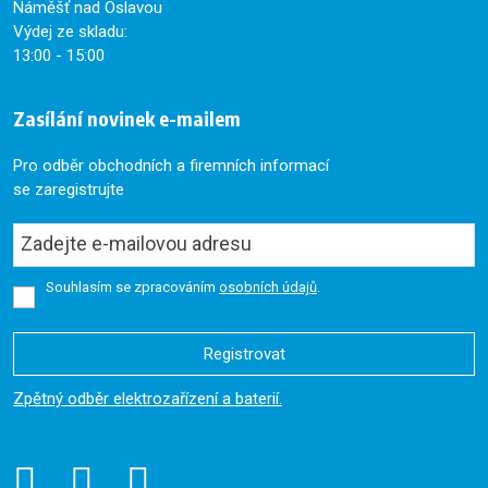
Náměšť nad Oslavou
Výdej ze skladu:
13:00 - 15:00
Zasílání novinek e-mailem
Pro odběr obchodních a firemních informací
se zaregistrujte
Souhlasím se zpracováním
osobních údajů
.
Registrovat
Formulář
Zpětný odběr elektrozařízení a baterií.
se
nepodařilo
odeslat.