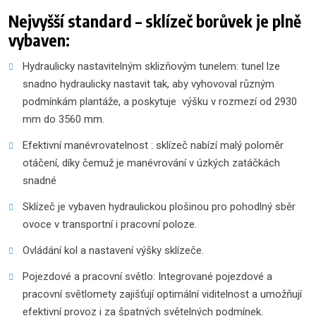
Nejvyšší standard – sklízeč borůvek je plně
vybaven:
Hydraulicky nastavitelným sklizňovým tunelem: tunel lze
snadno hydraulicky nastavit tak, aby vyhovoval různým
podmínkám plantáže, a poskytuje výšku v rozmezí od 2930
mm do 3560 mm.
Efektivní manévrovatelnost : sklízeč nabízí malý poloměr
otáčení, díky čemuž je manévrování v úzkých zatáčkách
snadné
Sklízeč je vybaven hydraulickou plošinou pro pohodlný sběr
ovoce v transportní i pracovní poloze.
Ovládání kol a nastavení výšky sklízeče.
Pojezdové a pracovní světlo: Integrované pojezdové a
pracovní světlomety zajišťují optimální viditelnost a umožňují
efektivní provoz i za špatných světelných podmínek.