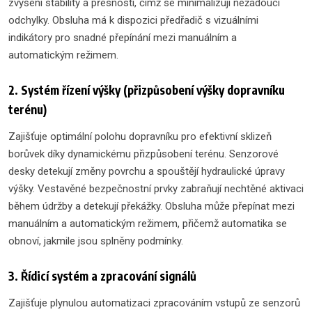
zvýšení stability a přesnosti, čímž se minimalizují nežádoucí
odchylky. Obsluha má k dispozici předřadič s vizuálními
indikátory pro snadné přepínání mezi manuálním a
automatickým režimem.
2. Systém řízení výšky (přizpůsobení výšky dopravníku
terénu)
Zajišťuje optimální polohu dopravníku pro efektivní sklizeň
borůvek díky dynamickému přizpůsobení terénu. Senzorové
desky detekují změny povrchu a spouštějí hydraulické úpravy
výšky. Vestavěné bezpečnostní prvky zabraňují nechtěné aktivaci
během údržby a detekují překážky. Obsluha může přepínat mezi
manuálním a automatickým režimem, přičemž automatika se
obnoví, jakmile jsou splněny podmínky.
3. Řídicí systém a zpracování signálů
Zajišťuje plynulou automatizaci zpracováním vstupů ze senzorů