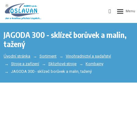
JAGODA 300 - sklízeč borůvek a malin,
tažený
Úvodní stránka
Sortiment
Vinohradnictví a sadařství
Stroje a zařízení
Sklizňové stroje
Kombajny
JAGODA 300 - sklízeč borůvek a malin, tažený