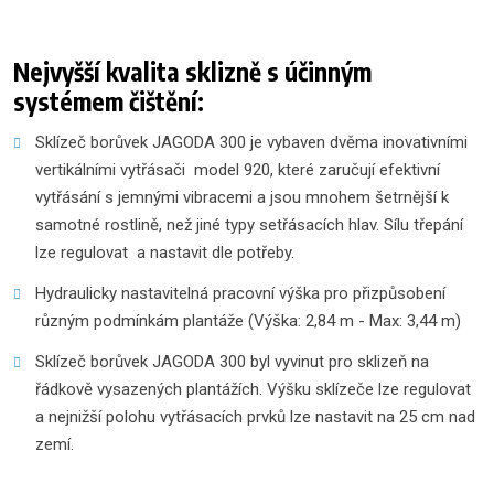
Nejvyšší kvalita sklizně s účinným
systémem čištění:
Sklízeč borůvek JAGODA 300 je vybaven dvěma inovativními
vertikálními vytřásači model 920, které zaručují efektivní
vytřásání s jemnými vibracemi a jsou mnohem šetrnější k
samotné rostlině, než jiné typy setřásacích hlav. Sílu třepání
lze regulovat a nastavit dle potřeby.
Hydraulicky nastavitelná pracovní výška pro přizpůsobení
různým podmínkám plantáže (Výška: 2,84 m - Max: 3,44 m)
Sklízeč borůvek JAGODA 300 byl vyvinut pro sklizeň na
řádkově vysazených plantážích. Výšku sklízeče lze regulovat
a nejnižší polohu vytřásacích prvků lze nastavit na 25 cm nad
zemí.