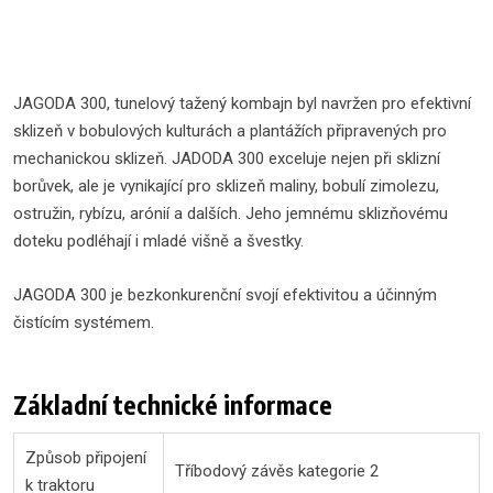
JAGODA 300, tunelový tažený kombajn byl navržen pro efektivní
sklizeň v bobulových kulturách a plantážích připravených pro
mechanickou sklizeň. JADODA 300 exceluje nejen při sklizní
borůvek, ale je vynikající pro sklizeň maliny, bobulí zimolezu,
ostružin, rybízu, arónií a dalších. Jeho jemnému sklizňovému
doteku podléhají i mladé višně a švestky.
JAGODA 300 je bezkonkurenční svojí efektivitou a účinným
čistícím systémem.
Základní technické informace
Způsob připojení
Tříbodový závěs kategorie 2
k traktoru