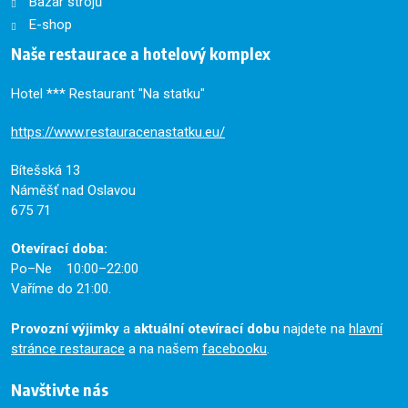
Bazar strojů
E-shop
Naše restaurace a hotelový komplex
Hotel *** Restaurant "Na statku"
https://www.restauracenastatku.eu/
Bítešská 13
Náměšť nad Oslavou
675 71
Otevírací doba:
Po–Ne 10:00–22:00
Vaříme do 21:00.
Provozní výjimky
a
aktuální otevírací dobu
najdete na
hlavní
stránce restaurace
a na našem
facebooku
.
Navštivte nás