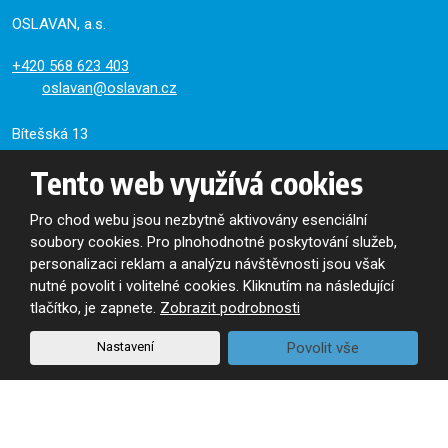
OSLAVAN, a.s.
+420
568 623 403
oslavan@oslavan.cz
Bítešská 13
CZ-675 71
Tento web využívá cookies
Náměšť nad Oslavou
Výdej ze skladu:
Pro chod webu jsou nezbytně aktivovány esenciální
13:00 - 15:00
soubory cookies. Pro plnohodnotné poskytování služeb,
personalizaci reklam a analýzu návštěvnosti jsou však
Zasílání novinek e-mailem
nutné povolit i volitelné cookies. Kliknutím na následující
tlačítko, je zapnete.
Zobrazit podrobnosti
Pro odběr obchodních a firemních informací
se zaregistrujte
Nastavení
Povolit vše
Souhlasím se zpracováním
osobních údajů
.