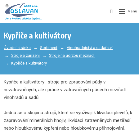
Kypřiče a kultivátory
Úvodní stránka
Sortiment
Vinohradnictví a sadařství
Stroje a zařízení
Stroje na údržbu meziřadí
Kypřiče a kultivátory
Kypřiče a kultivátory . stroje pro zpracování půdy v
nezatravněných, ale i práce v zatravněných pásech meziřadí
vinohradů a sadů.
Jedná se o skupinu strojů, které se využívají k likvidaci plevelů, k
zapravování minerálních hnojiv, likvidaci zatravněných meziřadí
nebo hloubkovému kypření nebo hloubkovému přihnojování.