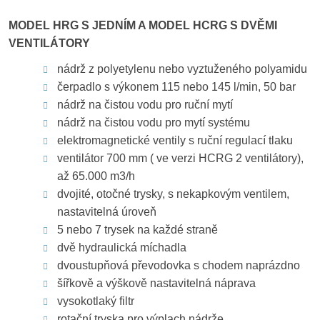
MODEL HRG S JEDNÍM A MODEL HCRG S DVĚMI
VENTILÁTORY
nádrž z polyetylenu nebo vyztuženého polyamidu
čerpadlo s výkonem 115 nebo 145 l/min, 50 bar
nádrž na čistou vodu pro ruční mytí
nádrž na čistou vodu pro mytí systému
elektromagnetické ventily s ruční regulací tlaku
ventilátor 700 mm ( ve verzi HCRG 2 ventilátory),
až 65.000 m3/h
dvojité, otočné trysky, s nekapkovým ventilem,
nastavitelná úroveň
5 nebo 7 trysek na každé straně
dvě hydraulická míchadla
dvoustupňová převodovka s chodem naprázdno
šířkově a výškově nastavitelná náprava
vysokotlaký filtr
rotační tryska pro výplach nádrže