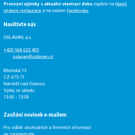
Provozní výjimky
a
aktuální otevírací dobu
najdete na
hlavní
stránce restaurace
a na našem
facebooku
.
Navštivte nás
OSLAVAN, a.s.
+420
568 623 403
oslavan@oslavan.cz
Bítešská 13
CZ-675 71
Náměšť nad Oslavou
Výdej ze skladu:
13:00 - 15:00
Zasílání novinek e-mailem
Pro odběr obchodních a firemních informací
se zaregistrujte