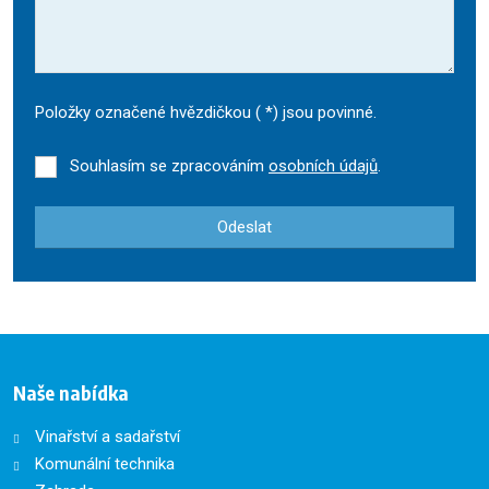
Položky označené hvězdičkou (
*
) jsou povinné.
Souhlasím se zpracováním
osobních údajů
.
Odeslat
Formulář
se
nepodařilo
odeslat.
Naše nabídka
Vinařství a sadařství
Komunální technika