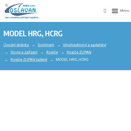
MODEL HRG, HCRG
Úvodní stránka
Sortiment
Vinohradnictví a sadařství
Stroje a zařízení
Rosiče
Rosiče ZUPAN
Rosiče ZUPAN tažené
MODEL HRG, HCRG