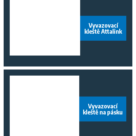
Vyvazovací
kleště Attalink
Vyvazovací
kleště na pásku