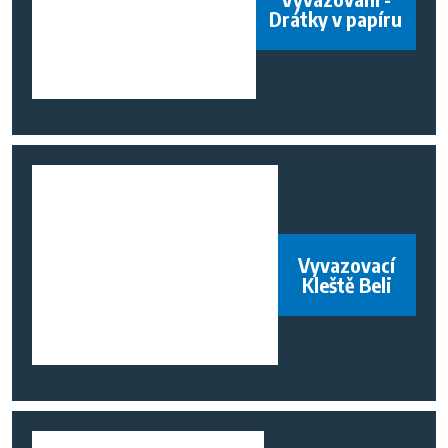
Drátky v papíru
Vyvazovací
Kleště Beli