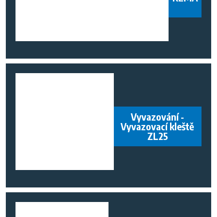
Vyvazování -
Vyvazovací kleště
ZL25