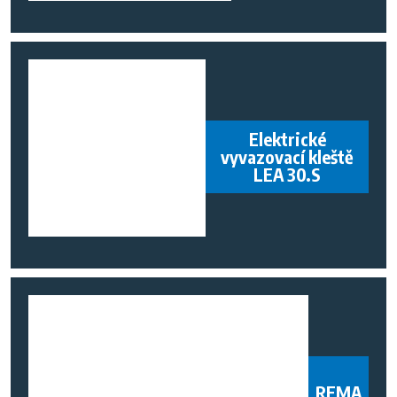
Elektrické
vyvazovací kleště
LEA 30.S
REMA