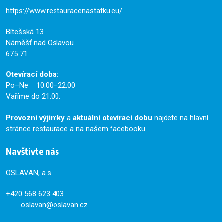
https://www.restauracenastatku.eu/
Bítešská 13
Náměšť nad Oslavou
675 71
Otevírací doba:
Po–Ne 10:00–22:00
Vaříme do 21:00.
Provozní výjimky
a
aktuální otevírací dobu
najdete na
hlavní
stránce restaurace
a na našem
facebooku
.
Navštivte nás
OSLAVAN, a.s.
+420
568 623 403
oslavan@oslavan.cz