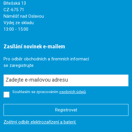
Bítešská 13
CZ-675 71
Náměšť nad Oslavou
Výdej ze skladu:
13:00 - 15:00
Zasílání novinek e-mailem
Pro odběr obchodních a firemních informací
se zaregistrujte
Souhlasím se zpracováním
osobních údajů
.
Registrovat
Formulář
Zpětný odběr elektrozařízení a baterií.
se