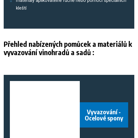
materiály aplikovatelné ručně nebo pomocí speciálních
kleští
Přehled nabízených pomůcek a materiálů k
vyvazování vinohradů a sadů :
Vyvazování -
Ocelové spony