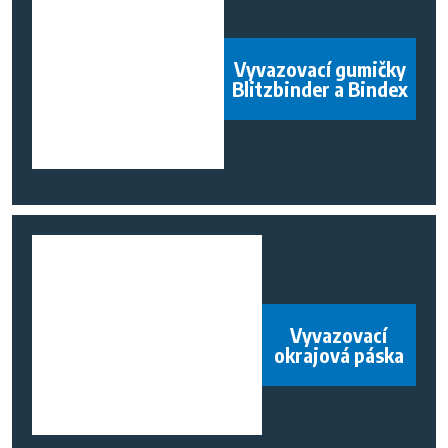
Vyvazovací gumičky
Blitzbinder a Bindex
Vyvazovací
okrajová páska