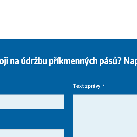
roji na údržbu příkmenných pásů? Na
Text zprávy
*