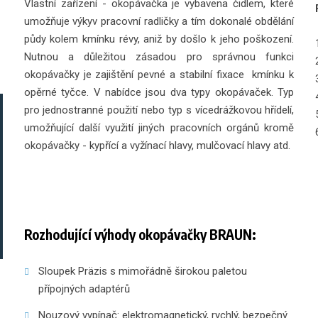
Vlastní zařízení - okopávačka je vybavena čidlem, které
umožňuje výkyv pracovní radličky a tím dokonalé obdělání
půdy kolem kmínku révy, aniž by došlo k jeho poškození.
Nutnou a důležitou zásadou pro správnou funkci
okopávačky je zajištění pevné a stabilní fixace kmínku k
opěrné tyčce. V nabídce jsou dva typy okopávaček. Typ
pro jednostranné použití nebo typ s vícedrážkovou hřídelí,
umožňující další využití jiných pracovních orgánů kromě
okopávačky - kypřící a vyžínací hlavy, mulčovací hlavy atd.
Rozhodující výhody okopávačky BRAUN:
Sloupek Präzis s mimořádně širokou paletou
přípojných adaptérů
Nouzový vypínač: elektromagnetický, rychlý, bezpečný