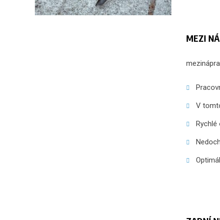
MEZI NÁP
mezináprav
Pracov
V tomto
Rychlé 
Nedochá
Optimál