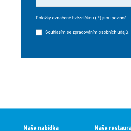
Položky označené hvězdičkou (
*
) jsou povinné.
Souhlasím se zpracováním
osobních údajů
.
Formulář
se
nepodařilo
odeslat.
Naše nabídka
Naše restaur