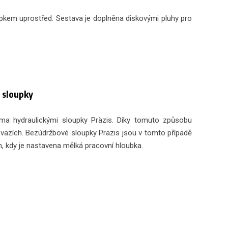
kem uprostřed. Sestava je doplněna diskovými pluhy pro
 sloupky
ěma hydraulickými sloupky Präzis. Díky tomuto způsobu
 svazích. Bezúdržbové sloupky Präzis jsou v tomto případě
h, kdy je nastavena mělká pracovní hloubka.