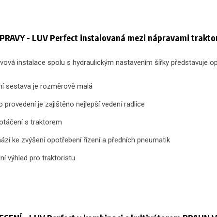
RAVY - LUV Perfect instalovaná mezi nápravami trakto
ová instalace spolu s hydraulickým nastavením šířky představuje op
ní sestava je rozměrově malá
 provedení je zajištěno nejlepší vedení radlice
otáčení s traktorem
zí ke zvýšení opotřebení řízení a předních pneumatik
ní výhled pro traktoristu