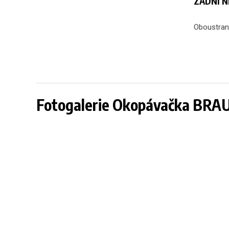
ZADNÍ NE
Oboustrann
Fotogalerie Okopávačka BRA