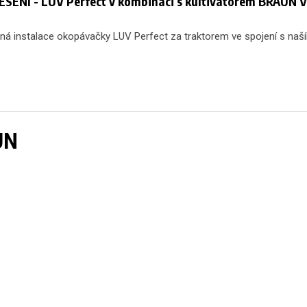
SENÍ - LUV Perfect v kombinaci s kultivátorem BRAUN V
á instalace okopávačky LUV Perfect za traktorem ve spojení s naší
UN