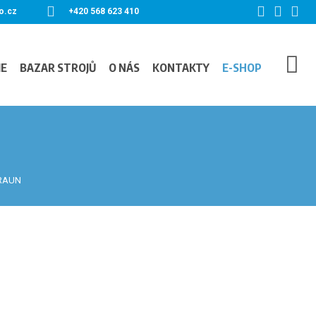
o.cz
+420 568 623 410
IE
BAZAR STROJŮ
O NÁS
KONTAKTY
E-SHOP
BRAUN