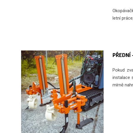
Okopávačk
letní prác
PŘEDNÍ -
Pokud zva
instalace 
mírně nahn