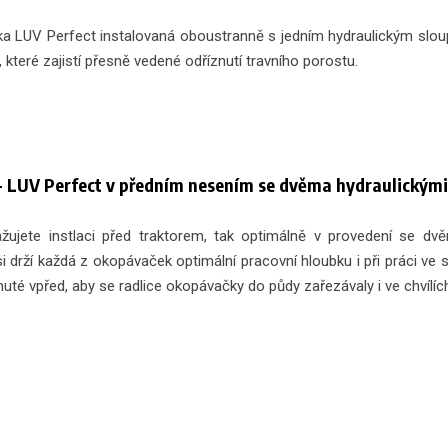
a LUV Perfect instalovaná oboustranně s jedním hydraulickým sloup
e, které zajistí přesně vedené odříznutí travního porostu.
 LUV Perfect v předním nesením se dvěma hydraulickými
žujete instlaci před traktorem, tak optimálně v provedení se dv
si drží každá z okopávaček optimální pracovní hloubku i při práci ve
uté vpřed, aby se radlice okopávačky do půdy zařezávaly i ve chvílíc