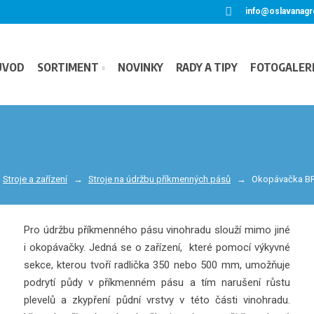
info@oslavanagr
ÚVOD
SORTIMENT
NOVINKY
RADY A TIPY
FOTOGALER
Stroje a zařízení
Stroje na údržbu příkmenných pásů
Okopávačka 
Pro údržbu příkmenného pásu vinohradu slouží mimo jiné
i okopávačky. Jedná se o zařízení, které pomocí výkyvné
sekce, kterou tvoří radlička 350 nebo 500 mm, umožňuje
podrytí půdy v příkmenném pásu a tím narušení růstu
plevelů a zkypření půdní vrstvy v této části vinohradu.