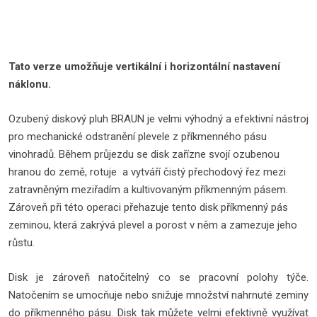
Tato verze umožňuje vertikální i horizontální nastavení
náklonu.
Ozubený diskový pluh BRAUN je velmi výhodný a efektivní nástroj
pro mechanické odstranění plevele z příkmenného pásu
vinohradů. Během průjezdu se disk zařízne svojí ozubenou
hranou do země, rotuje a vytváří čistý přechodový řez mezi
zatravněným meziřadím a kultivovaným příkmenným pásem.
Zároveň při této operaci přehazuje tento disk příkmenný pás
zeminou, která zakrývá plevel a porost v něm a zamezuje jeho
růstu.
Disk je zároveň natočitelný co se pracovní polohy týče.
Natočením se umocňuje nebo snižuje množství nahrnuté zeminy
do příkmenného pásu. Disk tak můžete velmi efektivně využívat