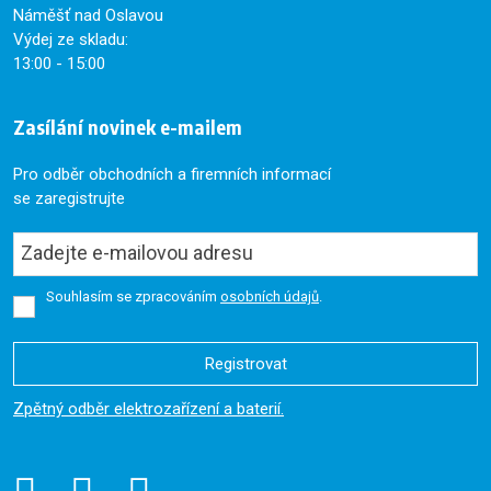
Náměšť nad Oslavou
Výdej ze skladu:
13:00 - 15:00
Zasílání novinek e-mailem
Pro odběr obchodních a firemních informací
se zaregistrujte
Souhlasím se zpracováním
osobních údajů
.
Registrovat
Formulář
Zpětný odběr elektrozařízení a baterií.
se
nepodařilo
odeslat.