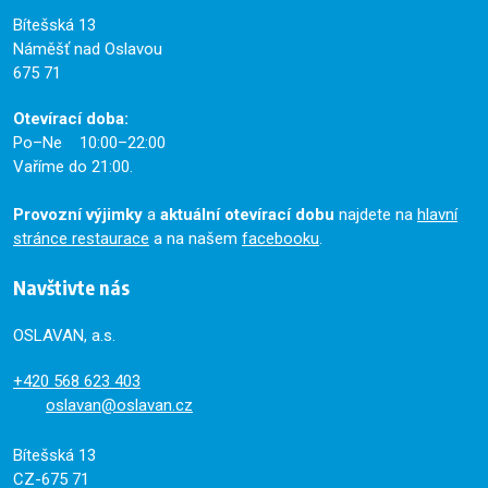
Bítešská 13
Náměšť nad Oslavou
675 71
Otevírací doba:
Po–Ne 10:00–22:00
Vaříme do 21:00.
Provozní výjimky
a
aktuální otevírací dobu
najdete na
hlavní
stránce restaurace
a na našem
facebooku
.
Navštivte nás
OSLAVAN, a.s.
+420
568 623 403
oslavan@oslavan.cz
Bítešská 13
CZ-675 71