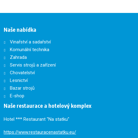
se
nepodařilo
odeslat.
Naše nabídka
Vinařství a sadařství
Komunální technika
Zahrada
Servis strojů a zařízení
Chovatelství
Lesnictví
Bazar strojů
E-shop
Naše restaurace a hotelový komplex
Hotel *** Restaurant "Na statku"
https://www.restauracenastatku.eu/