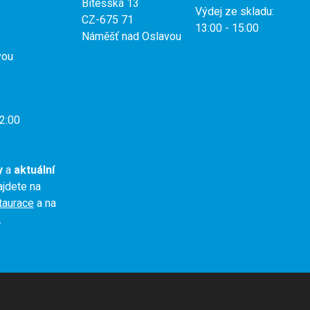
Bítešská 13
Výdej ze skladu:
CZ-675 71
13:00 - 15:00
Náměšť nad Oslavou
vou
2:00
y
a
aktuální
jdete na
staurace
a na
.