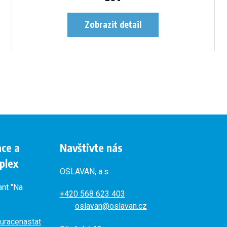
ace a
Navštivte nás
plex
OSLAVAN, a.s.
ant "Na
+420
568 623 403
oslavan@oslavan.cz
uracenastat