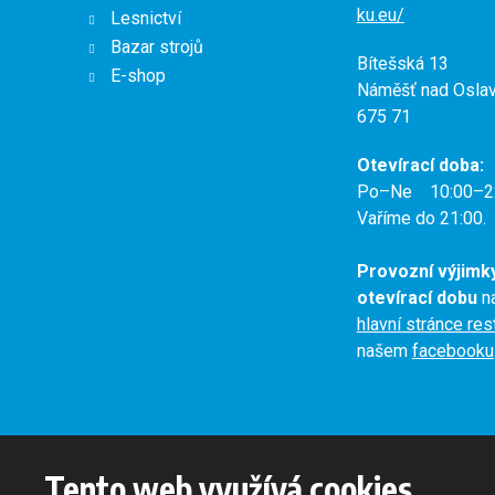
ku.eu/
Lesnictví
Bazar strojů
Bítešská 13
E-shop
Náměšť nad Osla
675 71
Otevírací doba:
Po–Ne 10:00–2
Vaříme do 21:00.
Provozní výjimk
otevírací dobu
na
hlavní stránce re
našem
facebooku
Tento web využívá cookies
© 2026, Oslavan, a.s. - všechna práva vyhrazena