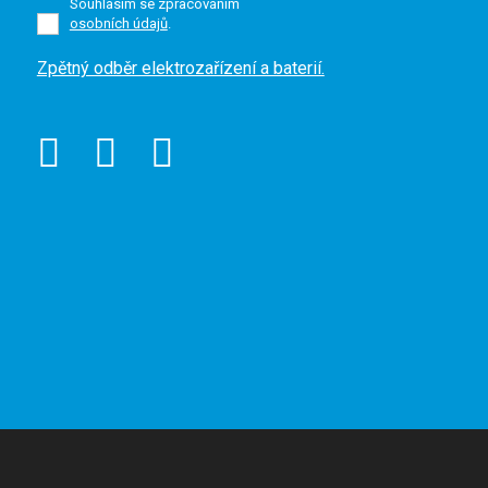
Souhlasím se zpracováním
osobních údajů
.
Formulář
Zpětný odběr elektrozařízení a baterií.
se
nepodařilo
odeslat.
VYROBILA