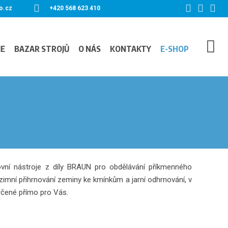
o.cz
+420 568 623 410
IE
BAZAR STROJŮ
O NÁS
KONTAKTY
E-SHOP
ovní nástroje z díly BRAUN pro obdělávání příkmenného
zimní přihrnování zeminy ke kmínkům a jarní odhrnování, v
určené přímo pro Vás.