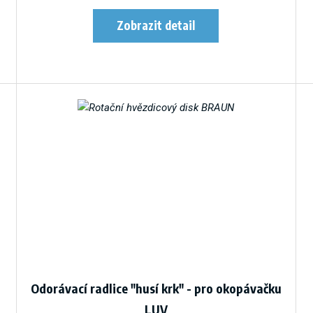
Odorávací radlice "husí krk" - pro okopávačku
LUV