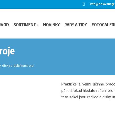
info@oslavanagr
ÚVOD
SORTIMENT
NOVINKY
RADY A TIPY
FOTOGALER
roje
y, disky a další nástroje
Praktické a velmi účinné prac
pásu. Pokud hledáte řešení pro 
této sekci jsou radlice a disky 