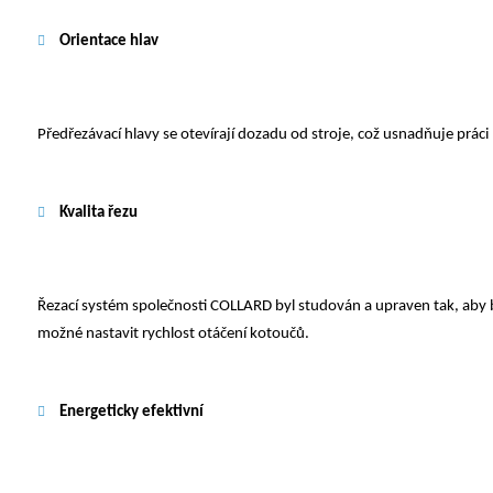
Orientace hlav
Předřezávací hlavy se otevírají dozadu od stroje, což usnadňuje práci 
Kvalita řezu
Řezací systém společnosti COLLARD byl studován a upraven tak, aby byl
možné nastavit rychlost otáčení kotoučů.
Energeticky efektivní