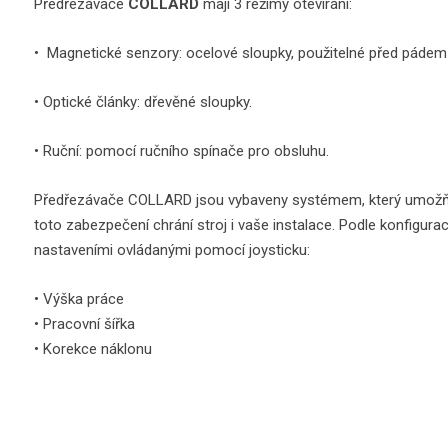
Předřezávače
COLLARD
mají 3 režimy otevírání:
• Magnetické senzory: ocelové sloupky, použitelné před pádem l
• Optické články: dřevěné sloupky.
• Ruční: pomocí ručního spínače pro obsluhu.
Předřezávače COLLARD jsou vybaveny systémem, který umožňuje
toto zabezpečení chrání stroj i vaše instalace. Podle konfigura
nastaveními ovládanými pomocí joysticku:
• Výška práce
• Pracovní šířka
• Korekce náklonu