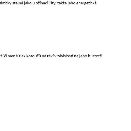
ticky stejná jako u ožínací lišty, takže jeho energetická
í či menší tlak kotoučů na réví v závislosti na jeho hustotě