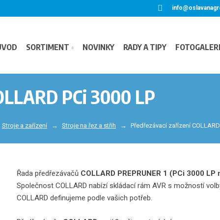
info@oslavanagr
ÚVOD
SORTIMENT
NOVINKY
RADY A TIPY
FOTOGALER
COLLARD PCi 3000 LP
Stroje a zařízení
Stroje na řez a střih
Předřezávací zařízení COLLARD
Řada předřezávačů
COLLARD PREPRUNER 1 (PCi 3000 LP 
Společnost COLLARD nabízí skládací rám AVR s možností volby po
COLLARD definujeme podle vašich potřeb.