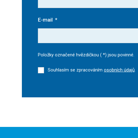
E-mail
*
Položky označené hvězdičkou (
*
) jsou povinné.
Souhlasím se zpracováním
osobních údajů
.
Formulář
se
nepodařilo
odeslat.