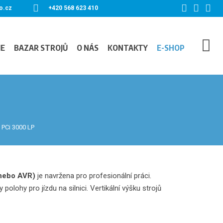
o.cz
+420 568 623 410
IE
BAZAR STROJŮ
O NÁS
KONTAKTY
E-SHOP
 PCi 3000 LP
nebo AVR)
je navržena pro profesionální práci.
lohy pro jízdu na silnici. Vertikální výšku strojů