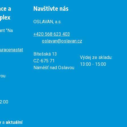
ace a
Navštivte nás
plex
OSLAVAN, a.s.
ant "Na
+420
568 623 403
oslavan@oslavan.cz
uracenastat
Bítešská 13
Výdej ze skladu:
CZ-675 71
13:00 - 15:00
Náměšť nad Oslavou
vou
2:00
y
a
aktuální