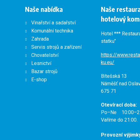
Naše nabídka
Naše restaur
hotelový kom
Vinařství a sadařství
Komunální technika
Hotel *** Restaur
Zahrada
statku"
Servis strojů a zařízení
https://www.resta
Chovatelství
ku.eu/
Lesnictví
Bazar strojů
Bítešská 13
E-shop
Náměšť nad Osla
675 71
Otevírací doba:
Po–Ne 10:00–2
Vaříme do 21:00.
Provozní výjimk