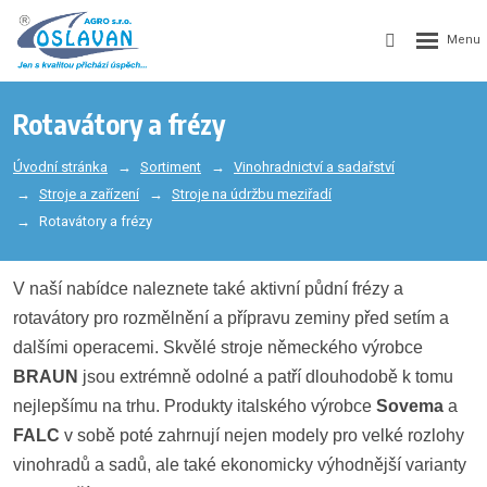
Rotavátory a frézy
Úvodní stránka
Sortiment
Vinohradnictví a sadařství
Stroje a zařízení
Stroje na údržbu meziřadí
Rotavátory a frézy
V naší nabídce naleznete také aktivní půdní frézy a
rotavátory pro rozmělnění a přípravu zeminy před setím a
dalšími operacemi. Skvělé stroje německého výrobce
BRAUN
jsou extrémně odolné a patří dlouhodobě k tomu
nejlepšímu na trhu. Produkty italského výrobce
Sovema
a
FALC
v sobě poté zahrnují nejen modely pro velké rozlohy
vinohradů a sadů, ale také ekonomicky výhodnější varianty