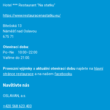
Hotel *** Restaurant "Na statku"
https://www.restauracenastatku.eu/
Bítešská 13
Náměšť nad Oslavou
675 71
Otevírací doba:
Po–Ne 10:00–22:00
Vaříme do 21:00.
Provozní výjimky
a
aktuální otevírací dobu
najdete na
hlavní
stránce restaurace
a na našem
facebooku
.
Navštivte nás
OSLAVAN, a.s.
+420
568 623 403