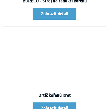
BORECO - Stroj na redukci kořenů
Drtič kořenů Kret