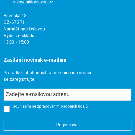
oslavan@oslavan.cz
Bítešská 13
CZ-675 71
Náměšť nad Oslavou
Výdej ze skladu:
13:00 - 15:00
Zasílání novinek e-mailem
Pro odběr obchodních a firemních informací
se zaregistrujte
Souhlasím se zpracováním
osobních údajů
.
Registrovat