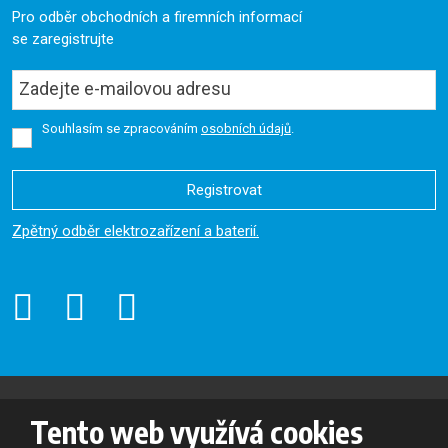
Pro odběr obchodních a firemních informací
se zaregistrujte
Souhlasím se zpracováním
osobních údajů
.
Registrovat
Formulář
Zpětný odběr elektrozařízení a baterií.
se
nepodařilo
odeslat.
© 2026, Oslavan, a.s. - všechna práva vyhrazena
Tento web využívá cookies
Mapa stránek
|
Podmínky použití