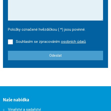
Položky označené hvězdičkou (
*
) jsou povinné.
Souhlasím se zpracováním
osobních údajů
.
Odeslat
Formulář
se
nepodařilo
odeslat.
Naše nabídka
Vinařství a sadařství