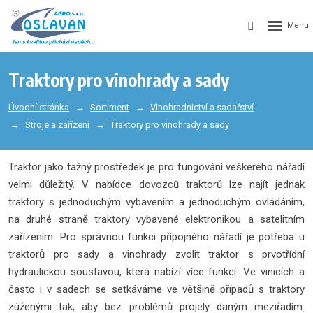
Traktory pro vinohrady a sady
Úvodní stránka
Sortiment
Vinohradnictví a sadařství
Stroje a zařízení
Traktory pro vinohrady a sady
Traktor jako tažný prostředek je pro fungování veškerého nářadí
velmi důležitý. V nabídce dovozců traktorů lze najít jednak
traktory s jednoduchým vybavením a jednoduchým ovládáním,
na druhé straně traktory vybavené elektronikou a satelitním
zařízením. Pro správnou funkci přípojného nářadí je potřeba u
traktorů pro sady a vinohrady zvolit traktor s prvotřídní
hydraulickou soustavou, která nabízí více funkcí. Ve vinicích a
často i v sadech se setkáváme ve většině případů s traktory
zúženými tak, aby bez problémů projely daným meziřadím.