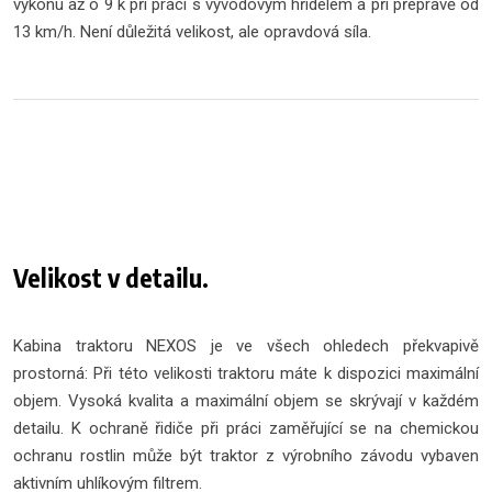
výkonu až o 9 k při práci s vývodovým hřídelem a při přepravě od
13 km/h. Není důležitá velikost, ale opravdová síla.
Velikost v detailu.
Kabina traktoru NEXOS je ve všech ohledech překvapivě
prostorná: Při této velikosti traktoru máte k dispozici maximální
objem. Vysoká kvalita a maximální objem se skrývají v každém
detailu. K ochraně řidiče při práci zaměřující se na chemickou
ochranu rostlin může být traktor z výrobního závodu vybaven
aktivním uhlíkovým filtrem.