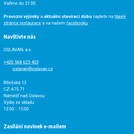
Vaříme do 21:00.
Provozní výjimky
a
aktuální otevírací dobu
najdete na
hlavní
stránce restaurace
a na našem
facebooku
.
Navštivte nás
OSLAVAN, a.s.
+420
568 623 403
oslavan@oslavan.cz
Bítešská 13
CZ-675 71
Náměšť nad Oslavou
Výdej ze skladu:
13:00 - 15:00
Zasílání novinek e-mailem