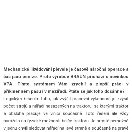
Mechanické likvidování plevele je časově náročná operace a
čas jsou peníze. Proto výrobce BRAUN přichází s novinkou
VPA. Tímto systémem Vám zrychlí a zlepší práci v
příkmenném pásu i v meziřadí. Ptáte se jak toho dosáhne?
Logickým řešením toho, jak zvýšit pracovní výkonnost je zvýšit
počet strojů a nářadí nasazených na traktoru, se kterými traktor
a obsluha pracuje ve vinici současně. Toto řešení ale vždy
naráželo na fyzické možnosti řidiče traktoru. Je prostě nemožné
v jednu chvíli sledovat nářadí na levé straně a současně na pravé