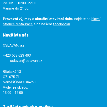
Po–Ne 10:00–22:00
Vaříme do 21:00.
Provozní výjimky
a
aktuální otevírací dobu
najdete na
hlavní
stránce restaurace
a na našem
facebooku
.
Navštivte nás
OSLAVAN, a.s.
+420
568 623 403
oslavan@oslavan.cz
Bítešská 13
CZ-675 71
Náměšť nad Oslavou
Výdej ze skladu:
13:00 - 15:00
Zasílání novinek e-mailem