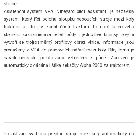
straně.
Asistenční systém VPA "Vineyard pilot assistant" je nezávislý
systém, který řídí polohu sloupků nesoucích stroje mezi koly
traktoru a stroj v zadní části traktoru. Pomocí laserového
skeneru zaznamenává reliéf půdy i jednotlivé kmínky révy a
vytvoří se trojrozměrný profilový obraz vinice. Informace jsou
přenášeny z VPA do pracovních nářadí mezi koly. Díky tomu je
nářadí neustále polohováno vzhledem k půdě. Zároveň je
automaticky ovládána i šířka sekačky Alpha 2000 za traktorem.
Po aktivaci systému přejdou stroje mezi koly automaticky do