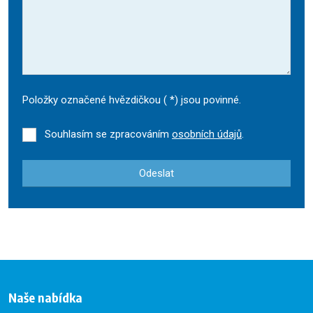
Položky označené hvězdičkou (
*
) jsou povinné.
Souhlasím se zpracováním
osobních údajů
.
Odeslat
Formulář
se
nepodařilo
odeslat.
Naše nabídka