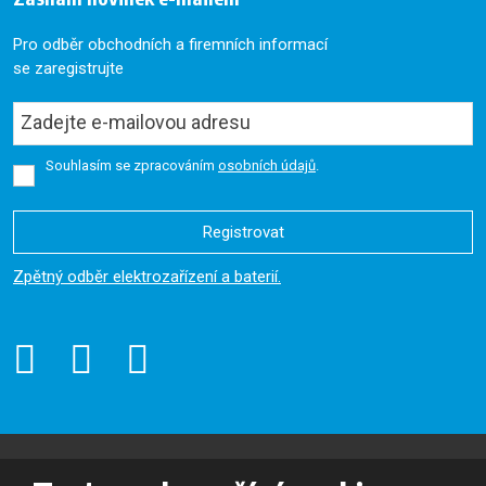
Pro odběr obchodních a firemních informací
se zaregistrujte
Souhlasím se zpracováním
osobních údajů
.
Registrovat
Formulář
Zpětný odběr elektrozařízení a baterií.
se
nepodařilo
odeslat.
© 2026, Oslavan, a.s. - všechna práva vyhrazena