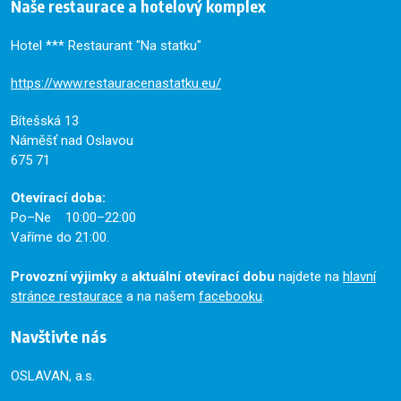
Naše restaurace a hotelový komplex
Hotel *** Restaurant "Na statku"
https://www.restauracenastatku.eu/
Bítešská 13
Náměšť nad Oslavou
675 71
Otevírací doba:
Po–Ne 10:00–22:00
Vaříme do 21:00.
Provozní výjimky
a
aktuální otevírací dobu
najdete na
hlavní
stránce restaurace
a na našem
facebooku
.
Navštivte nás
OSLAVAN, a.s.