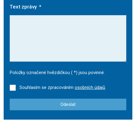
Text zprávy
*
Položky označené hvězdičkou (
*
) jsou povinné.
Souhlasím se zpracováním
osobních údajů
.
Odeslat
Formulář
se
nepodařilo