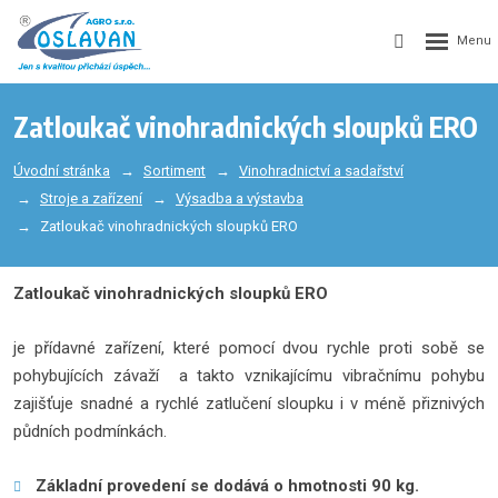
Zatloukač vinohradnických sloupků ERO
Úvodní stránka
Sortiment
Vinohradnictví a sadařství
Stroje a zařízení
Výsadba a výstavba
Zatloukač vinohradnických sloupků ERO
Zatloukač vinohradnických sloupků ERO
je přídavné zařízení, které pomocí dvou rychle proti sobě se
pohybujících závaží a takto vznikajícímu vibračnímu pohybu
zajišťuje snadné a rychlé zatlučení sloupku i v méně přiznivých
půdních podmínkách.
Základní provedení se dodává o hmotnosti 90 kg.