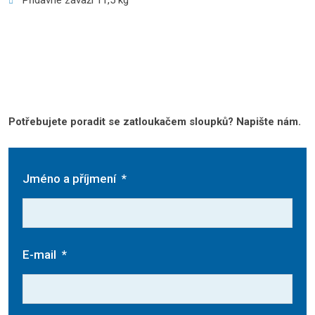
Přídavné závaží 11,5 kg
Potřebujete poradit se zatloukačem sloupků? Napište nám.
Jméno a příjmení
*
E-mail
*