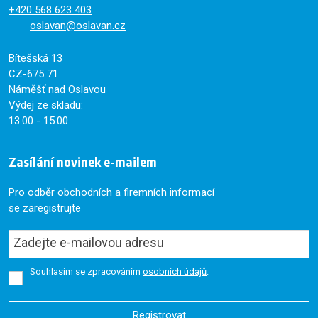
+420
568 623 403
oslavan@oslavan.cz
Bítešská 13
CZ-675 71
Náměšť nad Oslavou
Výdej ze skladu:
13:00 - 15:00
Zasílání novinek e-mailem
Pro odběr obchodních a firemních informací
se zaregistrujte
Souhlasím se zpracováním
osobních údajů
.
Registrovat