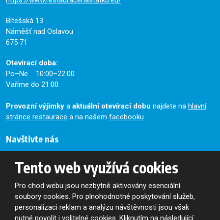
https://www.restauracenastatku.eu/
Bítešská 13
Náměšť nad Oslavou
675 71
Otevírací doba:
Po–Ne 10:00–22:00
Vaříme do 21:00.
Provozní výjimky
a
aktuální otevírací dobu
najdete na
hlavní
stránce restaurace
a na našem
facebooku
.
Navštivte nás
OSLAVAN, a.s.
Tento web využívá cookies
+420
568 623 403
Pro chod webu jsou nezbytně aktivovány esenciální
oslavan@oslavan.cz
soubory cookies. Pro plnohodnotné poskytování služeb,
personalizaci reklam a analýzu návštěvnosti jsou však
Bítešská 13
nutné povolit i volitelné cookies. Kliknutím na následující