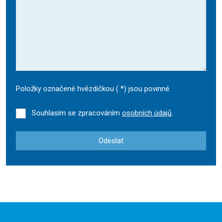
Položky označené hvězdičkou (
*
) jsou povinné.
Souhlasím se zpracováním
osobních údajů
.
Odeslat
Formulář
se
nepodařilo
odeslat.