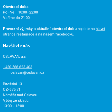
Otevírací doba:
Po–Ne 10:00–22:00
Vaříme do 21:00.
Provozní výjimky
a
aktuální otevírací dobu
najdete na
hlavní
stránce restaurace
a na našem
facebooku
.
Navštivte nás
OSLAVAN, a.s.
+420
568 623 403
oslavan@oslavan.cz
Bítešská 13
CZ-675 71
Náměšť nad Oslavou
Výdej ze skladu:
13:00 - 15:00