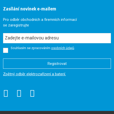
Zasílání novinek e-mailem
Pro odběr obchodních a firemních informací
se zaregistrujte
Souhlasím se zpracováním
osobních údajů
.
Registrovat
Formulář
Zpětný odběr elektrozařízení a baterií.
se
nepodařilo
odeslat.