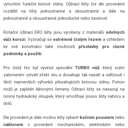
vytvoření funkční listové stěny. Ožínací lišty lze dle provedení
rozdělit na lišty jednostranné a oboustranné a dále na
jednostranné a oboustranné jednoduché nebo tunelové.
Rotační ožínací ERO lišty jsou vyrobeny z materiálů
odolných
vůči korozi
. Vyznačují se
extrémně čistým řezem
a vzhledem
ke své konstrukci také možností
přestavby pro různé
podmínky a použití
.
Pro čistý řez byl vyvinut speciální
TURBO nůž
, který svým
zalomením vytváří efekt víru a dosahuje tak nasátí a odříznutí i
těch nejmenších výhonků přesahujících listovou stěnu. Pohon
nožů je zajištěn klínovými řemeny. Ožínací lišty se nasazují na
nosný hydraulický sloupek, který umožňuje posuv lišty nahoru a
dolů.
Dle provedení je dále možno lišty vybavit
bočním posuvem
nebo
náklonem
v provedení mechanickém, elektrickém nebo