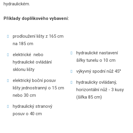
hydraulickém.
Příklady doplňkového vybavení:
prodloužení lišty z 165 cm
na 185 cm
hydraulické nastavení
elektrické nebo
šířky tunelu o 10 cm
hydraulické ovládání
sklonu lišty
výkyvný spodní nůž 45°
elektrický boční posuv
hydraulicky ovládaný,
lišty jednostranný o 15 cm
horizontální nůž - 3 kusy
nebo 30 cm
(šířka 85 cm)
hydraulický stranový
posuv o 40 cm