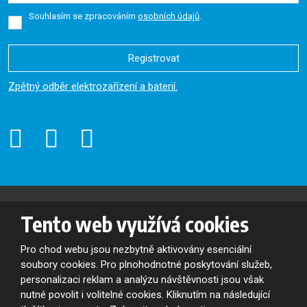
Souhlasím se zpracováním
osobních údajů
.
Registrovat
Formulář
Zpětný odběr elektrozařízení a baterií.
se
nepodařilo
odeslat.
© 2026, Oslavan, a.s. - všechna práva vyhrazena
Tento web využívá cookies
Mapa stránek
|
Podmínky použití
VYROBILA
Pro chod webu jsou nezbytně aktivovány esenciální
soubory cookies. Pro plnohodnotné poskytování služeb,
personalizaci reklam a analýzu návštěvnosti jsou však
Tento web je chráněn pomocí Google ReCAPTCHA a platí pro něj
nutné povolit i volitelné cookies. Kliknutím na následující
zásady ochrany osobních údajů
a
smluvní podmínky