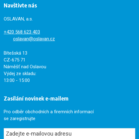
Navštivte nás
OSLAVAN, a.s.
+420
568 623 403
oslavan@oslavan.cz
Bítešská 13
CZ-675 71
Náměšť nad Oslavou
Výdej ze skladu:
13:00 - 15:00
Zasílání novinek e-mailem
Pro odběr obchodních a firemních informací
se zaregistrujte