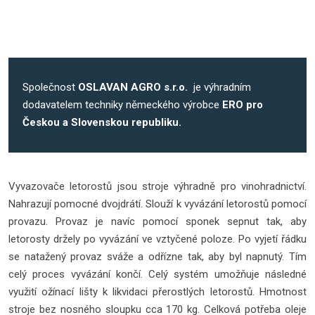
Společnost
OSLAVAN AGRO s.r.o.
je výhradním
dodavatelem techniky německého výrobce
ERO pro
Českou a Slovenskou republiku.
Vyvazovače letorostů jsou stroje výhradně pro vinohradnictví.
Nahrazují pomocné dvojdrátí. Slouží k vyvázání letorostů pomocí
provazu. Provaz je navíc pomocí sponek sepnut tak, aby
letorosty držely po vyvázání ve vztyčené poloze. Po vyjetí řádku
se natažený provaz sváže a odřízne tak, aby byl napnutý. Tím
celý proces vyvázání končí. Celý systém umožňuje následné
využití ožínací lišty k likvidaci přerostlých letorostů. Hmotnost
stroje bez nosného sloupku cca 170 kg. Celková potřeba oleje