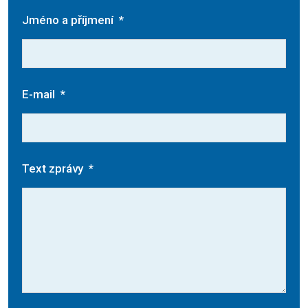
Jméno a příjmení
*
E-mail
*
Text zprávy
*