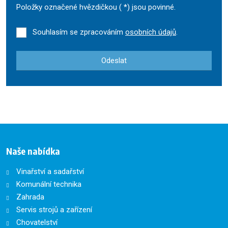
Položky označené hvězdičkou (
*
) jsou povinné.
Souhlasím se zpracováním
osobních údajů
.
Odeslat
Formulář
se
nepodařilo
odeslat.
Naše nabídka
Vinařství a sadařství
Komunální technika
Zahrada
Servis strojů a zařízení
Chovatelství