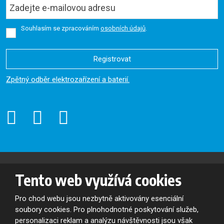
Souhlasím se zpracováním
osobních údajů
.
Registrovat
Formulář
Zpětný odběr elektrozařízení a baterií.
se
nepodařilo
odeslat.
© 2026, Oslavan, a.s. - všechna práva vyhrazena
Tento web využívá cookies
Mapa stránek
|
Podmínky použití
VYROBILA
Pro chod webu jsou nezbytně aktivovány esenciální
soubory cookies. Pro plnohodnotné poskytování služeb,
personalizaci reklam a analýzu návštěvnosti jsou však