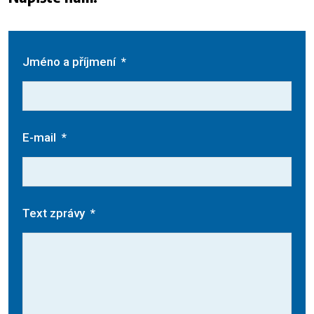
Jméno a příjmení
*
E-mail
*
Text zprávy
*