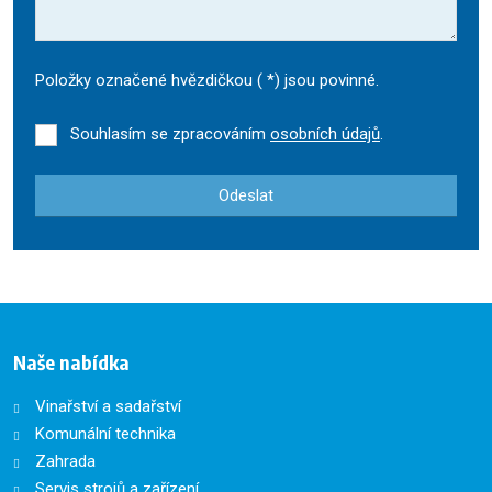
Položky označené hvězdičkou (
*
) jsou povinné.
Souhlasím se zpracováním
osobních údajů
.
Odeslat
Formulář
se
nepodařilo
odeslat.
Naše nabídka
Vinařství a sadařství
Komunální technika
Zahrada
Servis strojů a zařízení