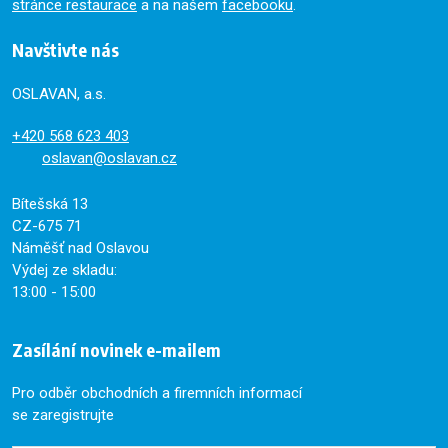
stránce restaurace
a na našem
facebooku
.
Navštivte nás
OSLAVAN, a.s.
+420
568 623 403
oslavan@oslavan.cz
Bítešská 13
CZ-675 71
Náměšť nad Oslavou
Výdej ze skladu:
13:00 - 15:00
Zasílání novinek e-mailem
Pro odběr obchodních a firemních informací
se zaregistrujte